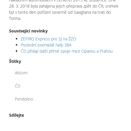
28. 3. 2018 byla zahájena jejich přeprava zpět do ČR, snímek
byl v tento den pořízen severně od Savigliana na trati do
Torina.
Související novinky
ZEFIRO Express pro SJ na ŽZO
Poslední exemplář řady 384
ČD přidají další přímé spoje mezi Opavou a Prahou
Štítky
Alstom
ČD
Pendolino
Sdílejte