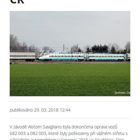
publikováno 29. 03. 2018 12:44
V závodě Alstom Savigliano byla dokončena oprava vozů
682.003 a 082.003, které byly poškozeny při vážném střetu s
nákladním automobilem v červenci 2015 ve Studénce. Dne