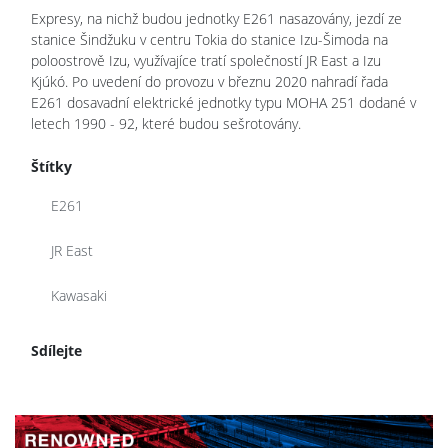
Expresy, na nichž budou jednotky E261 nasazovány, jezdí ze
stanice Šindžuku v centru Tokia do stanice Izu-Šimoda na
poloostrově Izu, využívajíce tratí společností JR East a Izu
Kjúkó. Po uvedení do provozu v březnu 2020 nahradí řada
E261 dosavadní elektrické jednotky typu MOHA 251 dodané v
letech 1990 - 92, které budou sešrotovány.
Štítky
E261
JR East
Kawasaki
Sdílejte