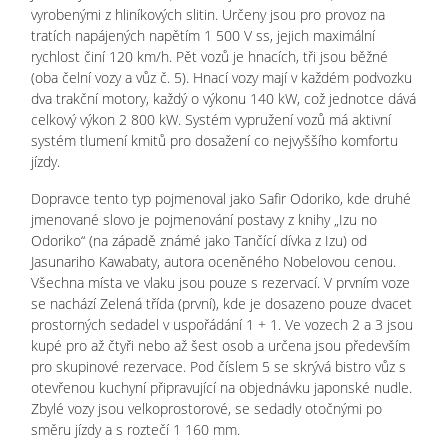
vyrobenými z hliníkových slitin. Určeny jsou pro provoz na
tratích napájených napětím 1 500 V ss, jejich maximální
rychlost činí 120 km/h. Pět vozů je hnacích, tři jsou běžné
(oba čelní vozy a vůz č. 5). Hnací vozy mají v každém podvozku
dva trakční motory, každý o výkonu 140 kW, což jednotce dává
celkový výkon 2 800 kW. Systém vypružení vozů má aktivní
systém tlumení kmitů pro dosažení co nejvyššího komfortu
jízdy.
Dopravce tento typ pojmenoval jako Safir Odoriko, kde druhé
jmenované slovo je pojmenování postavy z knihy „Izu no
Odoriko“ (na západě známé jako Tančící dívka z Izu) od
Jasunariho Kawabaty, autora oceněného Nobelovou cenou.
Všechna místa ve vlaku jsou pouze s rezervací. V prvním voze
se nachází Zelená třída (první), kde je dosazeno pouze dvacet
prostorných sedadel v uspořádání 1 + 1. Ve vozech 2 a 3 jsou
kupé pro až čtyři nebo až šest osob a určena jsou především
pro skupinové rezervace. Pod číslem 5 se skrývá bistro vůz s
otevřenou kuchyní připravující na objednávku japonské nudle.
Zbylé vozy jsou velkoprostorové, se sedadly otočnými po
směru jízdy a s roztečí 1 160 mm.