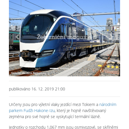
Previous
Next
publikováno 16. 12. 2019 21:00
Určeny jsou pro výletní vlaky jezdící mezi Tokiem a
národním
parkem Fudži-Hakone-Izu
, který je hojně navštěvovaný
zejména pro své hojně se vyskytující termální lázně.
Jednotky o rozchodu 1,067 mm jsou osmivozové, se skříněmi