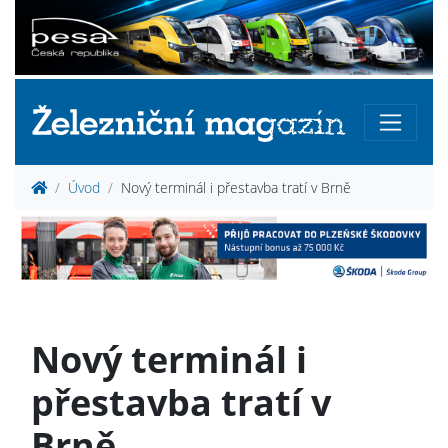
Úvod
Nový terminál i přestavba tratí v Brně
Nový terminál i
přestavba tratí v
Brně