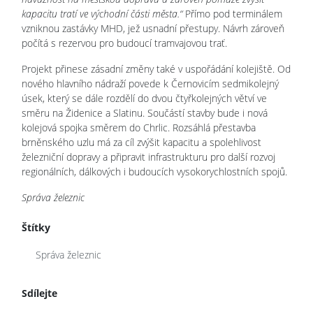
kapacitu tratí ve východní části města.“
Přímo pod terminálem
vzniknou zastávky MHD, jež usnadní přestupy. Návrh zároveň
počítá s rezervou pro budoucí tramvajovou trať.
Projekt přinese zásadní změny také v uspořádání kolejiště. Od
nového hlavního nádraží povede k Černovicím sedmikolejný
úsek, který se dále rozdělí do dvou čtyřkolejných větví ve
směru na Židenice a Slatinu. Součástí stavby bude i nová
kolejová spojka směrem do Chrlic. Rozsáhlá přestavba
brněnského uzlu má za cíl zvýšit kapacitu a spolehlivost
železniční dopravy a připravit infrastrukturu pro další rozvoj
regionálních, dálkových i budoucích vysokorychlostních spojů.
Správa železnic
Štítky
Správa železnic
Sdílejte