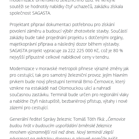
soutěži se hodnotily nabídky čtyř uchazečů, zakázku získala
společnost SAGASTA.
Projektant připraví dokumentaci potřebnou pro získání
povolení záměru a budoucí výběr zhotovitele stavby. Součástí
zakázky bude také projednání projektu s dotčenými orgány,
majetkoprávní příprava a následný dozor během výstavby.
SAGASTA projekt vypracuje za 222 225 000 Kč, což je 80 %
nejvyšší přípustné celkové nabídkové ceny v tendru.
Modernizace v moravské metropoli přinese výrazné změny jak
pro cestující, tak pro samotný železniční provoz. Jejím hlavním
prvkem bude nový přestupní terminál Brno-Černovice, který
vznikne na estakádě nad Olomouckou ulicí a nahradí
současnou zastávku. Terminál bude určen pro regionální vlaky
a nabídne čtyři nástupiště, bezbariérový přístup, výtahy i nové
zázemí pro cestující.
Generální ředitel Správy železnic Tomáš Tóth říká:
„Černovice
budou hrát v budoucím uspořádání brněnské železnice
mnohem významnější roli než dnes. Nový terminál zlepší
návaznost na městskou dopravu a zároveň pomůže zvýšit