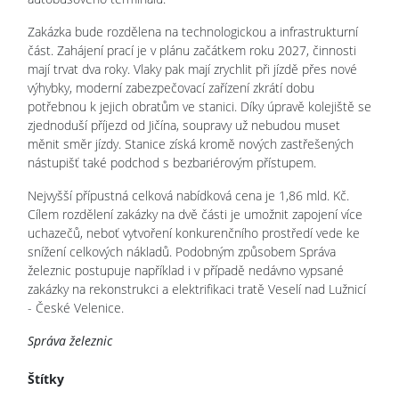
Zakázka bude rozdělena na technologickou a infrastrukturní
část. Zahájení prací je v plánu začátkem roku 2027, činnosti
mají trvat dva roky. Vlaky pak mají zrychlit při jízdě přes nové
výhybky, moderní zabezpečovací zařízení zkrátí dobu
potřebnou k jejich obratům ve stanici. Díky úpravě kolejiště se
zjednoduší příjezd od Jičína, soupravy už nebudou muset
měnit směr jízdy. Stanice získá kromě nových zastřešených
nástupišť také podchod s bezbariérovým přístupem.
Nejvyšší přípustná celková nabídková cena je 1,86 mld. Kč.
Cílem rozdělení zakázky na dvě části je umožnit zapojení více
uchazečů, neboť vytvoření konkurenčního prostředí vede ke
snížení celkových nákladů. Podobným způsobem Správa
železnic postupuje například i v případě nedávno vypsané
zakázky na rekonstrukci a elektrifikaci tratě Veselí nad Lužnicí
- České Velenice.
Správa železnic
Štítky