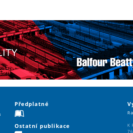
Předplatné
V
Ra
u
Ostatní publikace
K 
76