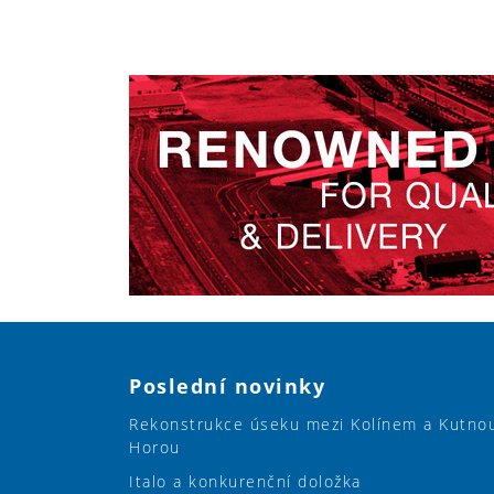
Poslední novinky
Rekonstrukce úseku mezi Kolínem a Kutno
Horou
Italo a konkurenční doložka