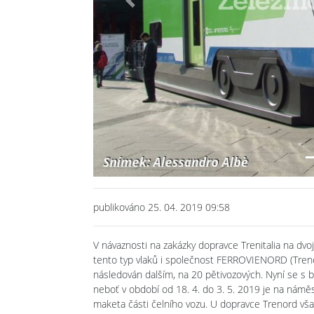
Previous
publikováno 25. 04. 2019 09:58
V návaznosti na zakázky dopravce Trenitalia na dvoj
tento typ vlaků i společnost FERROVIENORD (Trenor
následován dalším, na 20 pětivozových. Nyní se s 
neboť v období od 18. 4. do 3. 5. 2019 je na námě
maketa části čelního vozu. U dopravce Trenord vša