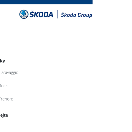
tky
Caravaggio
Rock
Trenord
lejte