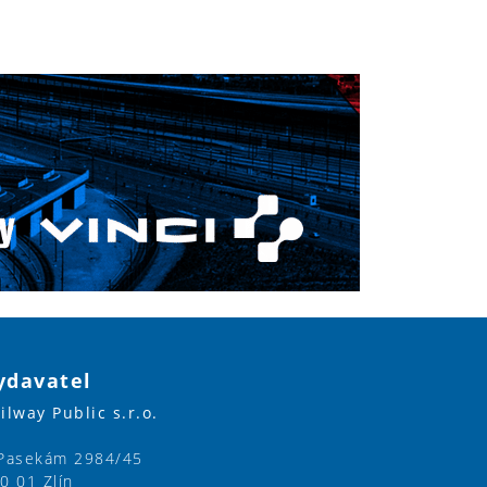
ydavatel
ilway Public s.r.o.
Pasekám 2984/45
0 01 Zlín