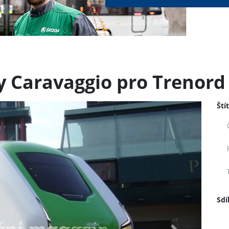
 Caravaggio pro Trenord
Ští
Sdí