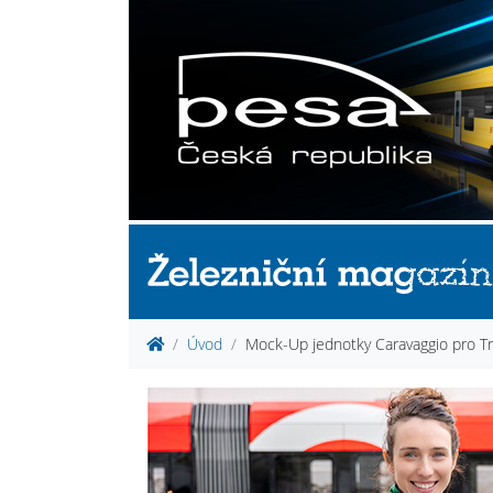
Úvod
Mock-Up jednotky Caravaggio pro T