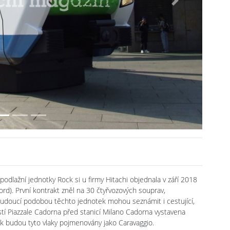
Next
podlažní jednotky Rock si u firmy Hitachi objednala v září 2018
d). První kontrakt zněl na 30 čtyřvozových souprav,
budoucí podobou těchto jednotek mohou seznámit i cestující,
stí Piazzale Cadorna před stanicí Milano Cadorna vystavena
k budou tyto vlaky pojmenovány jako Caravaggio.