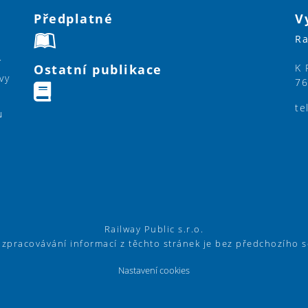
Předplatné
V
Ra
í
Ostatní publikace
K 
vy
76
te
u
Railway Public s.r.o.
í zpracovávání informací z těchto stránek je bez předchozího 
Nastavení cookies