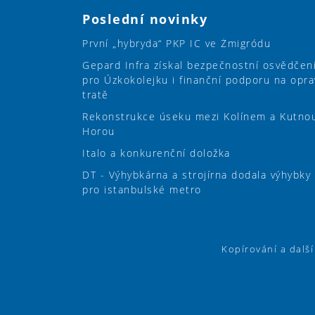
Poslední novinky
První „hybryda“ PKP IC ve Żmigródu
Gepard Infra získal bezpečnostní osvědčen
pro Úzkokolejku i finanční podporu na opra
tratě
Rekonstrukce úseku mezi Kolínem a Kutno
Horou
Italo a konkurenční doložka
DT - Výhybkárna a strojírna dodala výhybky
pro istanbulské metro
Kopírování a dalš