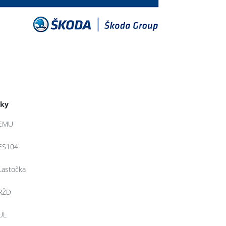
tky
EMU
ES104
Lastočka
RŽD
UL