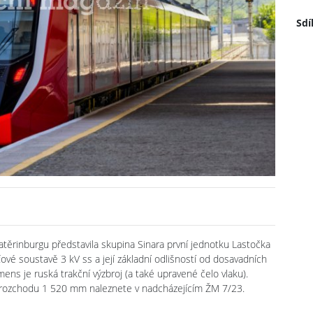
Sdí
rinburgu představila skupina Sinara první jednotku Lastočka
vé soustavě 3 kV ss a její základní odlišností od dosavadních
ns je ruská trakční výzbroj (a také upravené čelo vlaku).
 z rozchodu 1 520 mm naleznete v nadcházejícím ŽM 7/23.