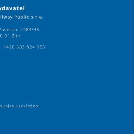
ydavatel
ilway Public s.r.o.
Pasekám 2984/45
0 01 Zlín
l. +420 603 824 955
souhlasu zakázáno.