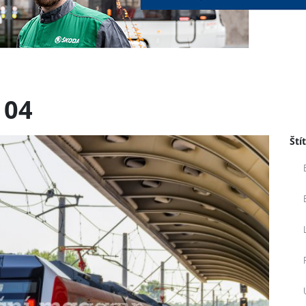
104
Ští