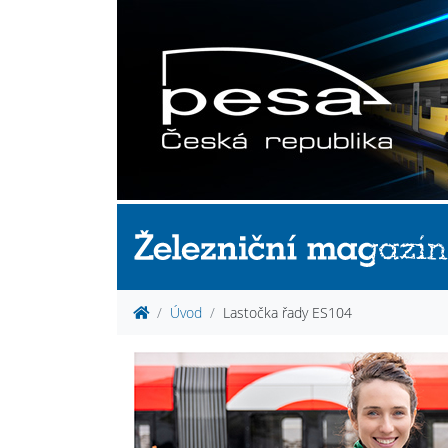
Úvod
Lastočka řady ES104