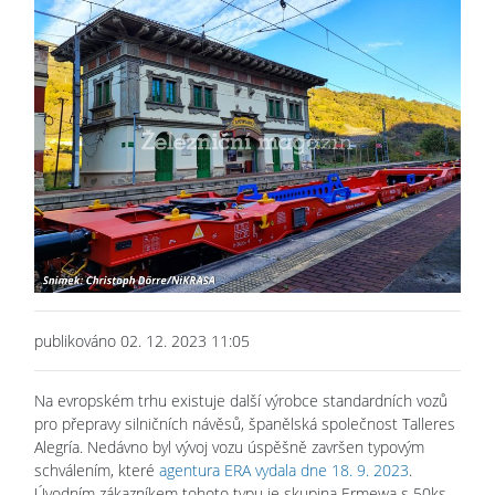
publikováno 02. 12. 2023 11:05
Na evropském trhu existuje další výrobce standardních vozů
pro přepravy silničních návěsů, španělská společnost Talleres
Alegría. Nedávno byl vývoj vozu úspěšně završen typovým
schválením, které
agentura ERA vydala dne 18. 9. 2023
.
Úvodním zákazníkem tohoto typu je skupina Ermewa s 50ks