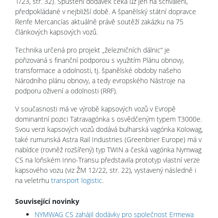
1/23, str. 32). Spuštění dodávek čeká už jen na schválení,
předpokládané v nejbližší době. A španělský státní dopravce
Renfe Mercancías aktuálně právě soutěží zakázku na 75
článkových kapsových vozů.
Technika určená pro projekt „železničních dálnic“ je
pořizovaná s finanční podporou s využitím Plánu obnovy,
transformace a odolnosti, tj. španělské obdoby našeho
Národního plánu obnovy, a tedy evropského Nástroje na
podporu oživení a odolnosti (RRF).
V současnosti má ve výrobě kapsových vozů v Evropě
dominantní pozici Tatravagónka s osvědčeným typem T3000e.
Svou verzi kapsových vozů dodává bulharská vagónka Kolowag,
také rumunská Astra Rail Industries (Greenbrier Europe) má v
nabídce (rovněž rozšířený) typ TWIN a česká vagónka Nymwag
CS na loňském Inno-Transu představila prototyp vlastní verze
kapsového vozu (viz ŽM 12/22, str. 22), vystavený následně i
na veletrhu
transport logistic
.
Související novinky
NYMWAG CS zahájil dodávky pro společnost Ermewa