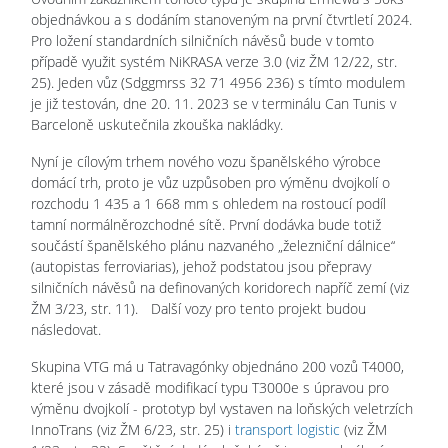
objednávkou a s dodáním stanoveným na první čtvrtletí 2024.
Pro ložení standardních silničních návěsů bude v tomto
případě využit systém NiKRASA verze 3.0 (viz ŽM 12/22, str.
25). Jeden vůz (Sdggmrss 32 71 4956 236) s tímto modulem
je již testován, dne 20. 11. 2023 se v terminálu Can Tunis v
Barceloně uskutečnila zkouška nakládky.
Nyní je cílovým trhem nového vozu španělského výrobce
domácí trh, proto je vůz uzpůsoben pro výměnu dvojkolí o
rozchodu 1 435 a 1 668 mm s ohledem na rostoucí podíl
tamní normálněrozchodné sítě. První dodávka bude totiž
součástí španělského plánu nazvaného „železniční dálnice“
(autopistas ferroviarias), jehož podstatou jsou přepravy
silničních návěsů na definovaných koridorech napříč zemí (viz
ŽM 3/23, str. 11). Další vozy pro tento projekt budou
následovat.
Skupina VTG má u Tatravagónky objednáno 200 vozů T4000,
které jsou v zásadě modifikací typu T3000e s úpravou pro
výměnu dvojkolí - prototyp byl vystaven na loňských veletrzích
InnoTrans (viz ŽM 6/23, str. 25) i
transport logistic
(viz ŽM