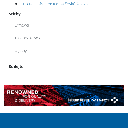
DPB Rail Infra Service na české železnici
Štítky
Ermewa
Talleres Alegría
vagony
Sdílejte