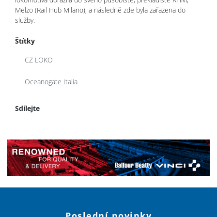
Melzo (Rail Hub Milano), a následně zde byla zařazena do
služby.
Štítky
CZ LOKO
Oceanogate Italia
Sdílejte
Poslední novinky