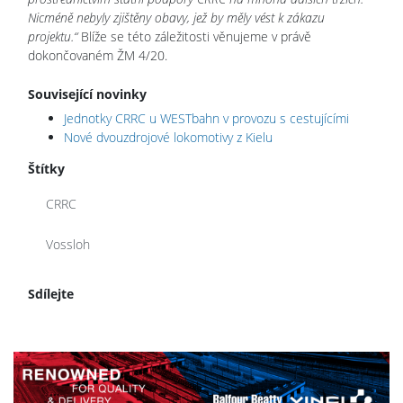
Nicméně nebyly zjištěny obavy, jež by měly vést k zákazu
projektu.“
Blíže se této záležitosti věnujeme v právě
dokončovaném ŽM 4/20.
Související novinky
Jednotky CRRC u WESTbahn v provozu s cestujícími
Nové dvouzdrojové lokomotivy z Kielu
Štítky
CRRC
Vossloh
Sdílejte