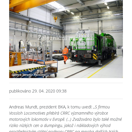
publikováno 29. 04. 2020 09:38
Andreas Mundt, prezident BKA, k tomu uvedl:
„S firmou
Vossloh Locomotives přebírá CRRC významného výrobce
motorových lokomotiv v Evropě. (...) Zvažováno bylo také možné
riziko nízkých cen a dumpingu, jakož i nákladových výhod
prostřednictvím státní podpory CRRC na mnoha dalších trzích.