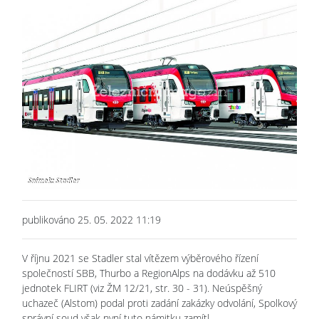
publikováno 25. 05. 2022 11:19
V říjnu 2021 se Stadler stal vítězem výběrového řízení
společností SBB, Thurbo a RegionAlps na dodávku až 510
jednotek FLIRT (viz ŽM 12/21, str. 30 - 31). Neúspěšný
uchazeč (Alstom) podal proti zadání zakázky odvolání, Spolkový
správní soud však nyní tuto námitku zamítl.