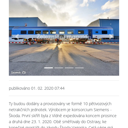
Previous
Next
publikováno 01. 02. 2020 07:44
Ty budou dodány a provozovány ve formě 10 pětivozových
netrakčních jednotek. Výrobcem je konsorcium Siemens -
Škoda. První skříň byla z Vídně expedována koncem prosince
a druhá dne 23. 1. 2020. Obě směřovaly do Ostravy, ke
konečné montáži do závodu Škoda Vagonka. Celá série má