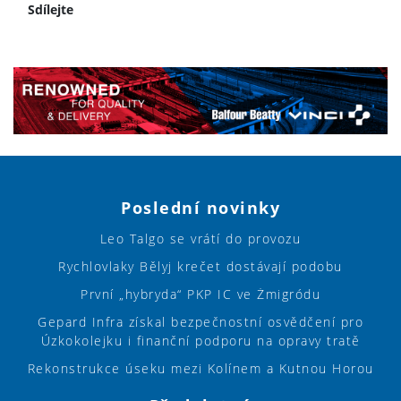
Sdílejte
Poslední novinky
Leo Talgo se vrátí do provozu
Rychlovlaky Bělyj krečet dostávají podobu
První „hybryda“ PKP IC ve Żmigródu
Gepard Infra získal bezpečnostní osvědčení pro
Úzkokolejku i finanční podporu na opravy tratě
Rekonstrukce úseku mezi Kolínem a Kutnou Horou