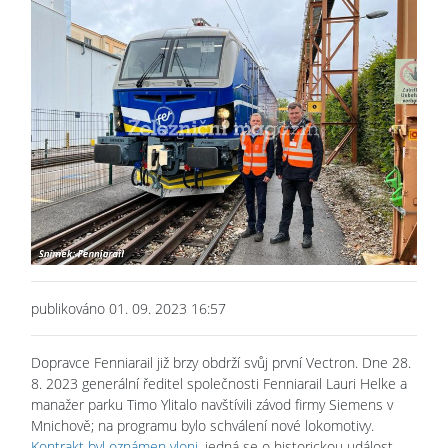
publikováno 01. 09. 2023 16:57
Dopravce Fenniarail již brzy obdrží svůj první Vectron. Dne 28.
8. 2023 generální ředitel společnosti Fenniarail Lauri Helke a
manažer parku Timo Ylitalo navštívili závod firmy Siemens v
Mnichově; na programu bylo schválení nové lokomotivy.
Kontrakt byl oznámen vloni
, jedná se o historickou událost,