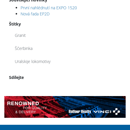
První nahlédnutí na EXPO 1520
Nová řada EP2D
Štítky
Granit
Ščerbinka
Uralskije lokomotivy
Sdílejte