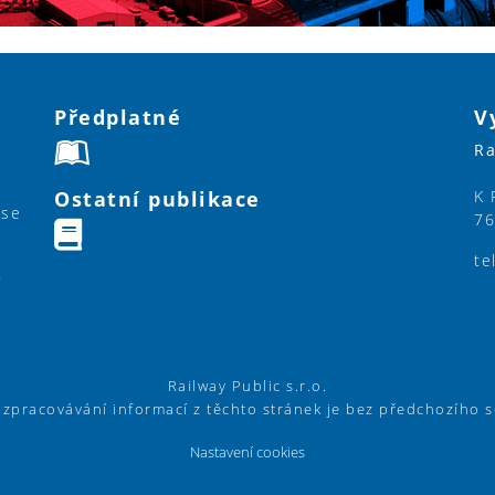
Předplatné
V
Ra
Ostatní publikace
K 
ase
76
te
y
Railway Public s.r.o.
í zpracovávání informací z těchto stránek je bez předchozího 
Nastavení cookies