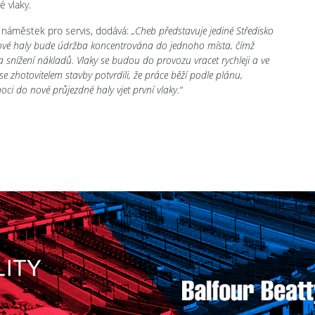
é vlaky.
 náměstek pro servis, dodává:
„Cheb představuje jediné Středisko
 nové haly bude údržba koncentrována do jednoho místa, čímž
 snížení nákladů. Vlaky se budou do provozu vracet rychleji a ve
e zhotovitelem stavby potvrdili, že práce běží podle plánu,
ci do nové průjezdné haly vjet první vlaky.“