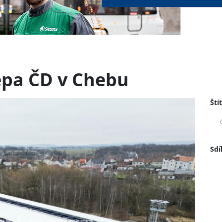
epa ČD v Chebu
Ští
Sdí