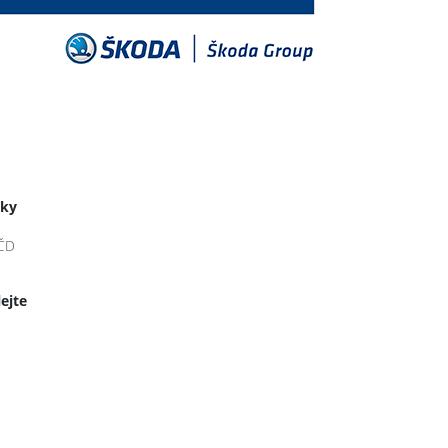
tky
ČD
lejte