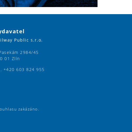
ydavatel
ilway Public s.r.o.
Pasekám 2984/45
0 01 Zlín
l. +420 603 824 955
souhlasu zakázáno.