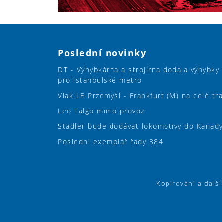
Poslední novinky
DT - Výhybkárna a strojírna dodala výhybky
pro istanbulské metro
Vlak LE Przemyśl - Frankfurt (M) na celé tr
Leo Talgo mimo provoz
Stadler bude dodávat lokomotivy do Kanad
Poslední exemplář řady 384
Kopírování a dalš