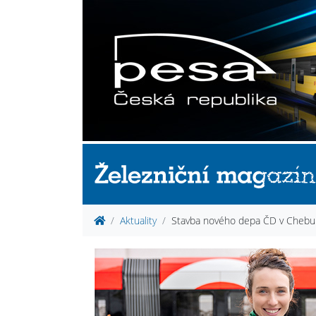
Aktuality
Stavba nového depa ČD v Chebu