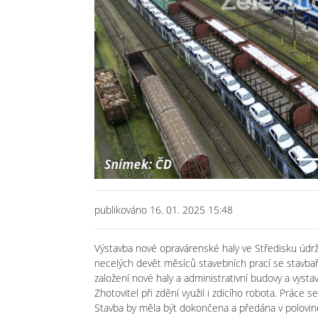
Previous
publikováno 16. 01. 2025 15:48
Výstavba nové opravárenské haly ve Středisku úd
necelých devět měsíců stavebních prací se stavbař
založení nové haly a administrativní budovy a vyst
Zhotovitel při zdění využil i zdicího robota. Práce 
Stavba by měla být dokončena a předána v polovině