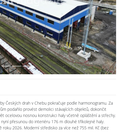
Next
ržby Českých drah v Chebu pokračuje podle harmonogramu. Za
ům podařilo provést demolici stávajících objektů, dokončit
avět ocelovou nosnou konstrukci haly včetně opláštění a střechy.
se nyní přesunou do interiéru 176 m dlouhé tříkolejné haly.
 roku 2026. Moderní středisko za více než 755 mil. Kč (bez