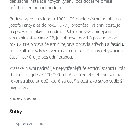
pak začne instalace nových výtahů, což dočasně omezí
průchod jižním podchodem.
Budova vyrostla v letech 1901 - 09 podle návrhu architekta
Josefa Fanty a až do roku 1977 jí procházeli všichni cestující
na pražském hlavním nádraží. Patří k nejvýznamnějším
secesním stavbám v ČR, její obnova probíhá postupně od
roku 2019. Správa železnic nejprve opravila střechu a fasádu,
poté kulturní sály v severní části objektu. Obnova zbývajících
částí interiérů je poslední etapou.
Pražské hlavní nádraží je nejvytíženější železniční stanicí u nás,
denně jí projde až 100 000 lidí. V části ze 70. let nyní začíná
rekonstrukce stropů, které zároveň slouží jako strop vedlejší
magistrály.
Správa železnic
Štítky
Správa železnic