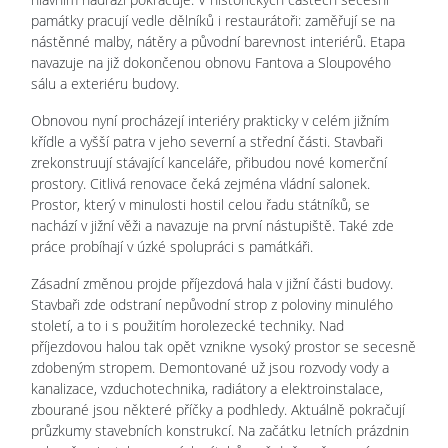
památky pracují vedle dělníků i restaurátoři: zaměřují se na
nástěnné malby, nátěry a původní barevnost interiérů. Etapa
navazuje na již dokončenou obnovu Fantova a Sloupového
sálu a exteriéru budovy.
Obnovou nyní procházejí interiéry prakticky v celém jižním
křídle a vyšší patra v jeho severní a střední části. Stavbaři
zrekonstruují stávající kanceláře, přibudou nové komerční
prostory. Citlivá renovace čeká zejména vládní salonek.
Prostor, který v minulosti hostil celou řadu státníků, se
nachází v jižní věži a navazuje na první nástupiště. Také zde
práce probíhají v úzké spolupráci s památkáři.
Zásadní změnou projde příjezdová hala v jižní části budovy.
Stavbaři zde odstraní nepůvodní strop z poloviny minulého
století, a to i s použitím horolezecké techniky. Nad
příjezdovou halou tak opět vznikne vysoký prostor se secesně
zdobeným stropem. Demontované už jsou rozvody vody a
kanalizace, vzduchotechnika, radiátory a elektroinstalace,
zbourané jsou některé příčky a podhledy. Aktuálně pokračují
průzkumy stavebních konstrukcí. Na začátku letních prázdnin