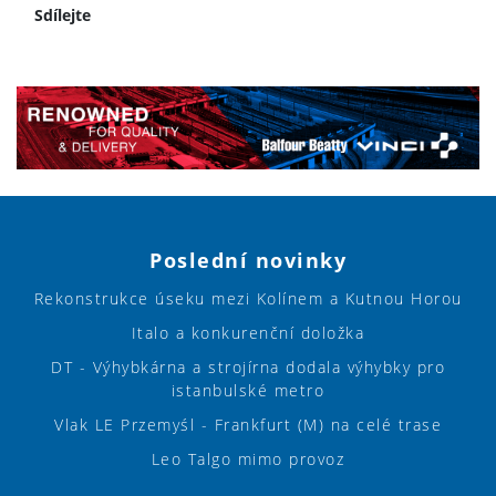
Sdílejte
Poslední novinky
Rekonstrukce úseku mezi Kolínem a Kutnou Horou
Italo a konkurenční doložka
DT - Výhybkárna a strojírna dodala výhybky pro
istanbulské metro
Vlak LE Przemyśl - Frankfurt (M) na celé trase
Leo Talgo mimo provoz