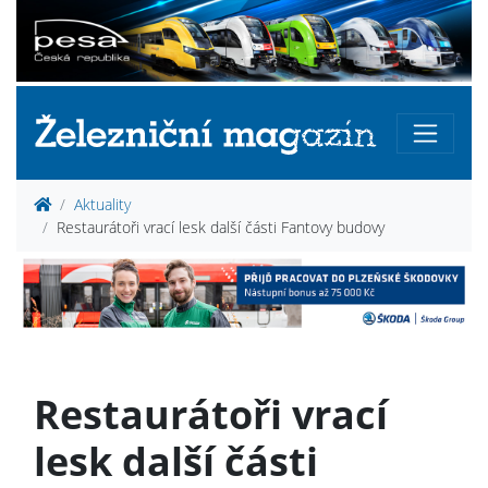
Aktuality
Restaurátoři vrací lesk další části Fantovy budovy
Restaurátoři vrací
lesk další části