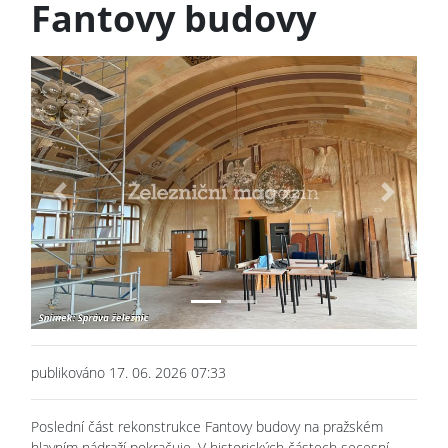
Fantovy budovy
Previous
Next
publikováno 17. 06. 2026 07:33
Poslední část rekonstrukce Fantovy budovy na pražském
hlavním nádraží pokračuje. V historických částech secesní