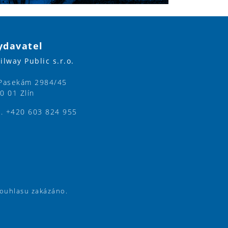
ydavatel
ilway Public s.r.o.
Pasekám 2984/45
0 01 Zlín
l. +420 603 824 955
souhlasu zakázáno.