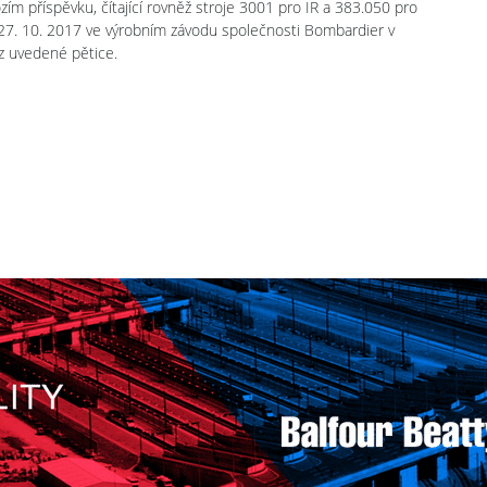
zím příspěvku, čítající rovněž stroje 3001 pro IR a 383.050 pro
27. 10. 2017 ve výrobním závodu společnosti Bombardier v
z uvedené pětice.