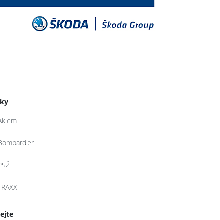
tky
Akiem
Bombardier
PSŽ
TRAXX
lejte