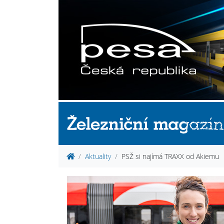
Aktuality
PSŽ si najímá TRAXX od Akiemu