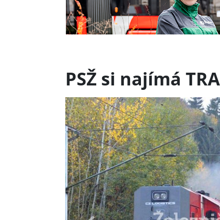
PSŽ si najímá TR