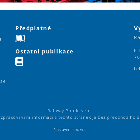
Předplatné
V
Ra
u
Ostatní publikace
K 
76
te
ase
Railway Public s.r.o.
í zpracovávání informací z těchto stránek je bez předchozího 
Nastavení cookies