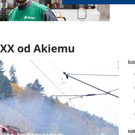
AXX od Akiemu
Ští
Sdí