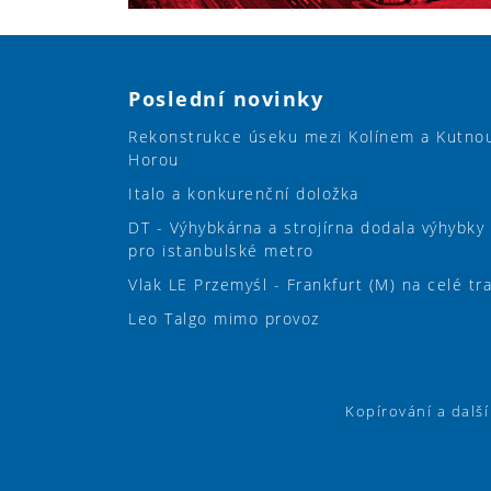
Poslední novinky
Rekonstrukce úseku mezi Kolínem a Kutno
Horou
Italo a konkurenční doložka
DT - Výhybkárna a strojírna dodala výhybky
pro istanbulské metro
Vlak LE Przemyśl - Frankfurt (M) na celé tr
Leo Talgo mimo provoz
Kopírování a dalš