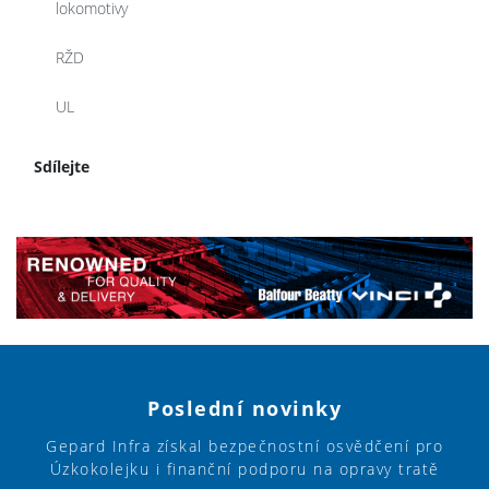
lokomotivy
RŽD
UL
Sdílejte
Poslední novinky
Gepard Infra získal bezpečnostní osvědčení pro
Úzkokolejku i finanční podporu na opravy tratě