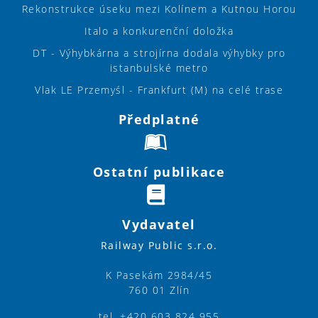
Rekonstrukce úseku mezi Kolínem a Kutnou Horou
Italo a konkurenční doložka
DT - Výhybkárna a strojírna dodala výhybky pro
istanbulské metro
Vlak LE Przemyśl - Frankfurt (M) na celé trase
Předplatné
Ostatní publikace
Vydavatel
Railway Public s.r.o.
K Pasekám 2984/45
760 01 Zlín
tel. +420 603 824 955