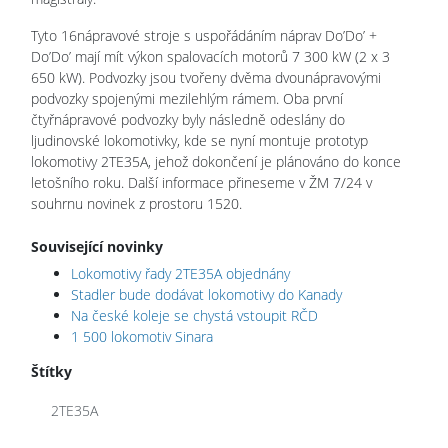
Tyto 16nápravové stroje s uspořádáním náprav Do’Do’ +
Do’Do’ mají mít výkon spalovacích motorů 7 300 kW (2 x 3
650 kW). Podvozky jsou tvořeny dvěma dvounápravovými
podvozky spojenými mezilehlým rámem. Oba první
čtyřnápravové podvozky byly následně odeslány do
ljudinovské lokomotivky, kde se nyní montuje prototyp
lokomotivy 2TE35A, jehož dokončení je plánováno do konce
letošního roku. Další informace přineseme v ŽM 7/24 v
souhrnu novinek z prostoru 1520.
Související novinky
Lokomotivy řady 2TE35A objednány
Stadler bude dodávat lokomotivy do Kanady
Na české koleje se chystá vstoupit RČD
1 500 lokomotiv Sinara
Štítky
2TE35A