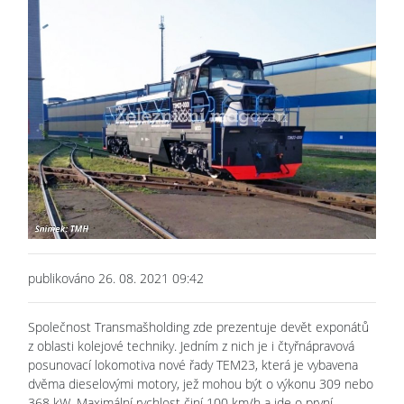
publikováno 26. 08. 2021 09:42
Společnost Transmašholding zde prezentuje devět exponátů
z oblasti kolejové techniky. Jedním z nich je i čtyřnápravová
posunovací lokomotiva nové řady TEM23, která je vybavena
dvěma dieselovými motory, jež mohou být o výkonu 309 nebo
368 kW. Maximální rychlost činí 100 km/h a jde o první