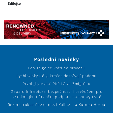
Sdílejte
Poslední novinky
Leo Talgo se vrátí do provozu
Rychlovlaky Bělyj krečet dostávají podobu
První „hybryda“ PKP IC ve Żmigródu
Gepard Infra získal bezpečnostní osvědčení pro
Úzkokolejku i finanční podporu na opravy tratě
Rekonstrukce úseku mezi Kolínem a Kutnou Horou