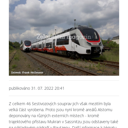
publikováno 31. 07. 2022 20:41
Z celkem 46 šestivozových souprav jich však mezitím byla
velká část vyrobena. Proto jsou nyní kromě areálů Alstomu
deponovány na různých externích místech - kromě
trajektového přístavu Mukran v Sassnitzu jsou odstaveny také
na nákladovém nádraží v Bautzenu. Další informace k tématu