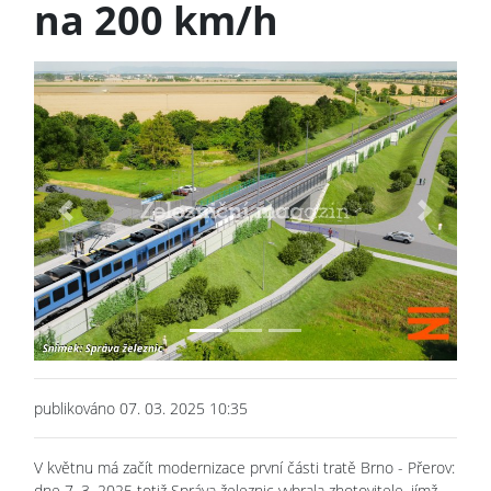
na 200 km/h
Previous
Next
publikováno 07. 03. 2025 10:35
V květnu má začít modernizace první části tratě Brno - Přerov:
dne 7. 3. 2025 totiž Správa železnic vybrala zhotovitele, jímž