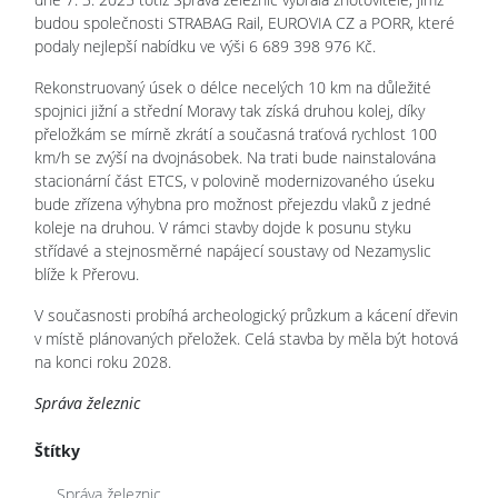
budou společnosti STRABAG Rail, EUROVIA CZ a PORR, které
podaly nejlepší nabídku ve výši 6 689 398 976 Kč.
Rekonstruovaný úsek o délce necelých 10 km na důležité
spojnici jižní a střední Moravy tak získá druhou kolej, díky
přeložkám se mírně zkrátí a současná traťová rychlost 100
km/h se zvýší na dvojnásobek. Na trati bude nainstalována
stacionární část ETCS, v polovině modernizovaného úseku
bude zřízena výhybna pro možnost přejezdu vlaků z jedné
koleje na druhou. V rámci stavby dojde k posunu styku
střídavé a stejnosměrné napájecí soustavy od Nezamyslic
blíže k Přerovu.
V současnosti probíhá archeologický průzkum a kácení dřevin
v místě plánovaných přeložek. Celá stavba by měla být hotová
na konci roku 2028.
Správa železnic
Štítky
Správa železnic