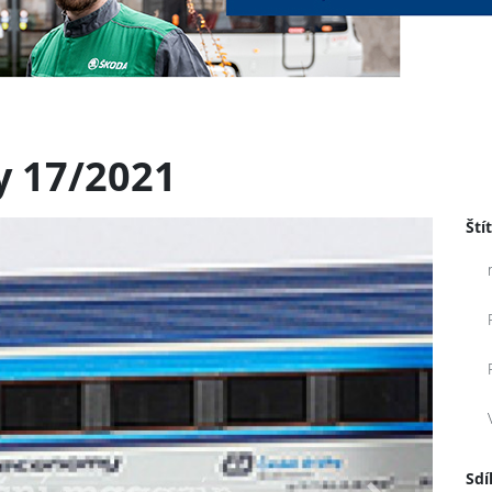
y 17/2021
Ští
Sdí