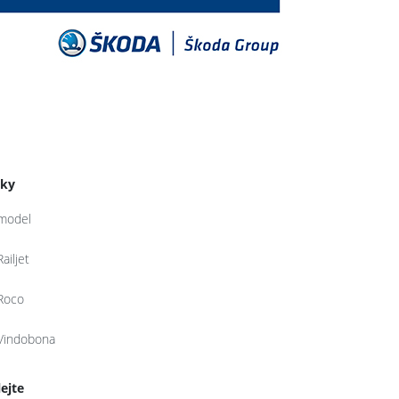
tky
model
Railjet
Roco
Vindobona
lejte