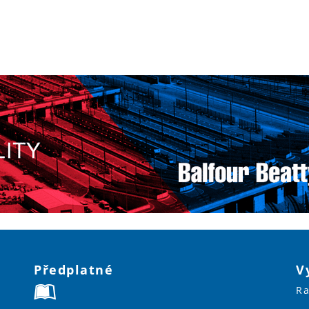
Předplatné
V
Ra