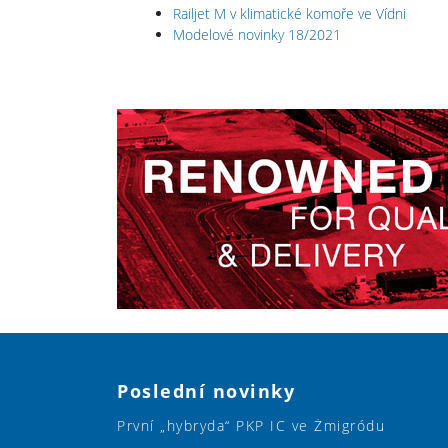
Railjet M v klimatické komoře ve Vídni
Modelové novinky 18/2021
Poslední novinky
První „hybryda“ PKP IC ve Żmigródu