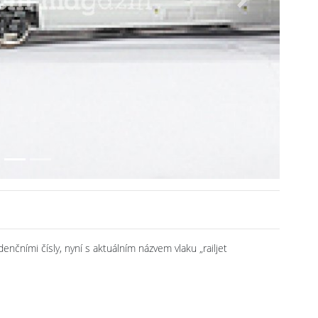
Next
idenčními čísly, nyní s aktuálním názvem vlaku „railjet