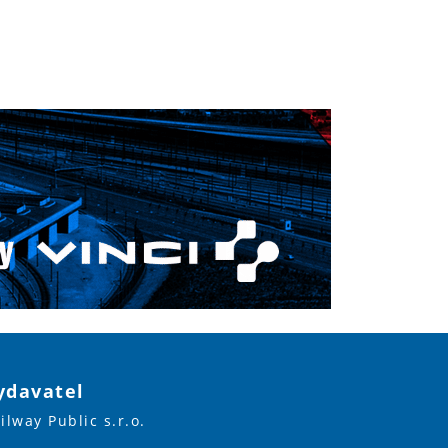
ydavatel
ilway Public s.r.o.