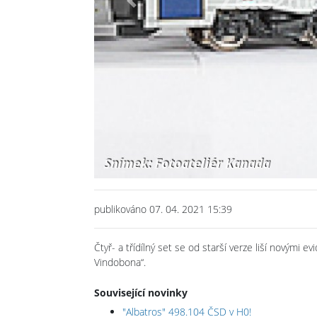
Previous
publikováno 07. 04. 2021 15:39
Čtyř- a třídílný set se od starší verze liší novými ev
Vindobona“.
Související novinky
"Albatros" 498.104 ČSD v H0!