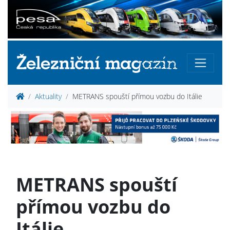
Aktuality
METRANS spouští přímou vozbu do Itálie
METRANS spouští
přímou vozbu do
Itálie