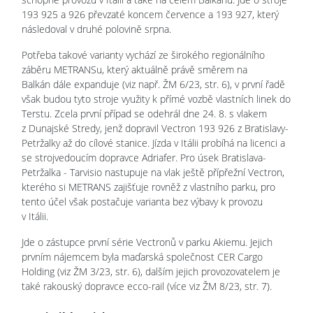
193 925 a 926 převzaté koncem července a 193 927, který
následoval v druhé polovině srpna.
Potřeba takové varianty vychází ze širokého regionálního
záběru METRANSu, který aktuálně právě směrem na
Balkán dále expanduje (viz např. ŽM 6/23, str. 6), v první řadě
však budou tyto stroje využity k přímé vozbě vlastních linek do
Terstu. Zcela první případ se odehrál dne 24. 8. s vlakem
z Dunajské Stredy, jenž dopravil Vectron 193 926 z Bratislavy-
Petržalky až do cílové stanice. Jízda v Itálii probíhá na licenci a
se strojvedoucím dopravce Adriafer. Pro úsek Bratislava-
Petržalka - Tarvisio nastupuje na vlak ještě přípřežní Vectron,
kterého si METRANS zajišťuje rovněž z vlastního parku, pro
tento účel však postačuje varianta bez výbavy k provozu
v Itálii.
Jde o zástupce první série Vectronů v parku Akiemu. Jejich
prvním nájemcem byla maďarská společnost CER Cargo
Holding (viz ŽM 3/23, str. 6), dalším jejich provozovatelem je
také rakouský dopravce ecco-rail (více viz ŽM 8/23, str. 7).