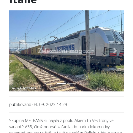
Previous
Next
publikováno 04. 09. 2023 14:29
Skupina METRANS si najala z poolu Akiem tři Vectrony ve
variantě A35, čímž poprvé zařadila do parku lokomotivy
schopné provozu v Itálii a také na celém Balkánu. Jde o stroje