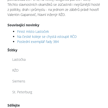
Těchto slavnostních okamžiků se zúčastnili i nejrůznější hosté
z politiky, drah i průmyslu - na jednom ze záběrů právě hovoří
Valentin Gapanovič, hlavní inženýr RŽD.
Související novinky
Finist místo Lastoček
Na české koleje se chystá vstoupit RČD
Poslední exemplář řady 384
Štítky
Lastočka
RŽD
Siemens
St. Peterburg
Sdílejte