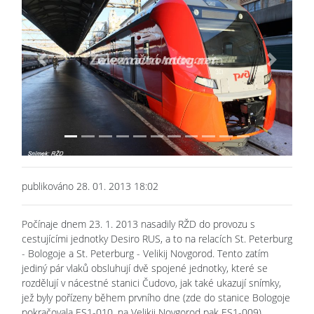
Previous
Next
publikováno 28. 01. 2013 18:02
Počínaje dnem 23. 1. 2013 nasadily RŽD do provozu s
cestujícími jednotky Desiro RUS, a to na relacích St. Peterburg
- Bologoje a St. Peterburg - Velikij Novgorod. Tento zatím
jediný pár vlaků obsluhují dvě spojené jednotky, které se
rozdělují v nácestné stanici Čudovo, jak také ukazují snímky,
jež byly pořízeny během prvního dne (zde do stanice Bologoje
pokračovala ES1-010, na Velikij Novgorod pak ES1-009).