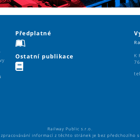
Předplatné
V
Ra
í
Ostatní publikace
K 
vy
76
te
u
Railway Public s.r.o.
í zpracovávání informací z těchto stránek je bez předchozího 