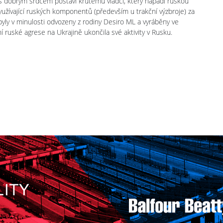
r s dobrým srdcem postaví krutému vládci, který napadl ruskou
užívající ruských komponentů (především u trakční výzbroje) za
byly v minulosti odvozeny z rodiny Desiro ML a vyráběny ve
í ruské agrese na Ukrajině ukončila své aktivity v Rusku.