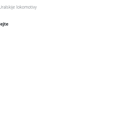
Uralskije lokomotivy
lejte