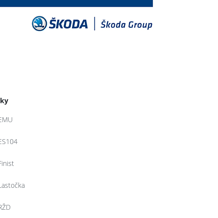
tky
EMU
ES104
Finist
Lastočka
RŽD