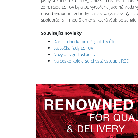
jasný sokol (z roku 1975), v níž se chrabrý bohatý
zem. Řada ES104 byla UL vytvořena jako náhrada vy
dosud vyráběné jednotky Lastočka (vlaštovka), jež 
spolupráci s firmou Siemens, která však po zahájen
Související novinky
Další jednotka pro RegioJet v ČR
Lastočka řady ES104
Nový design Lastoček
Na české koleje se chystá vstoupit RČD