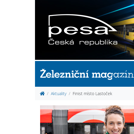
Aktuality
Finist místo Lastoček