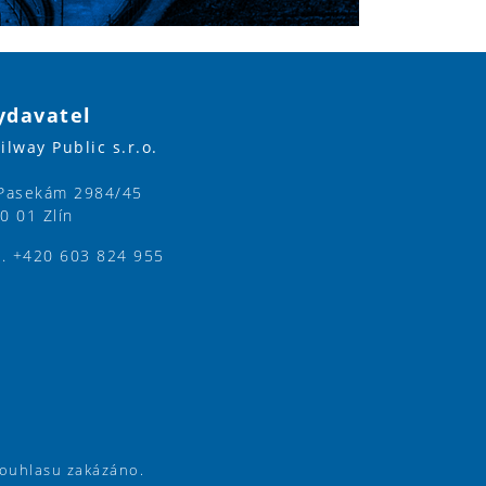
ydavatel
ilway Public s.r.o.
Pasekám 2984/45
0 01 Zlín
l. +420 603 824 955
souhlasu zakázáno.