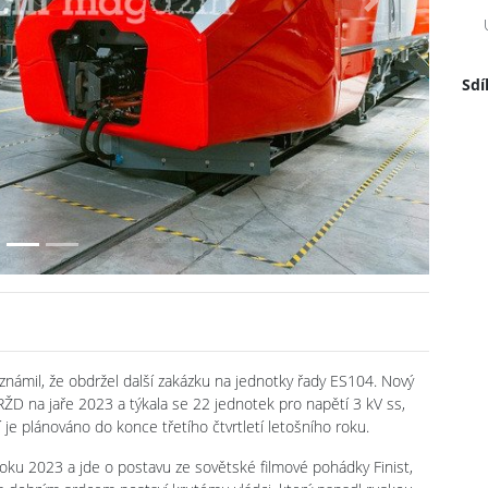
Next
Sdí
známil, že obdržel další zakázku na jednotky řady ES104. Nový
RŽD na jaře 2023 a týkala se 22 jednotek pro napětí 3 kV ss,
 je plánováno do konce třetího čtvrtletí letošního roku.
ku 2023 a jde o postavu ze sovětské filmové pohádky Finist,