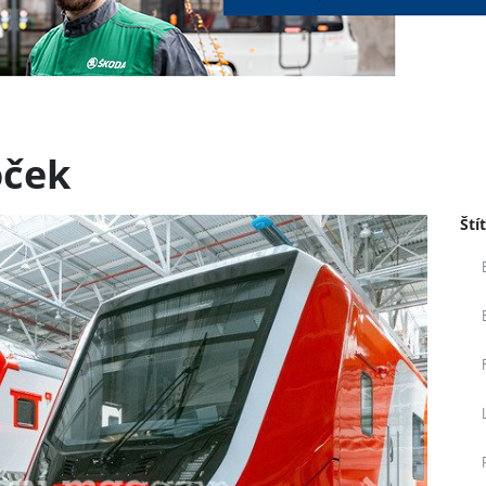
oček
Ští