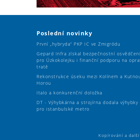
Poslední novinky
První „hybryda“ PKP IC ve Żmigródu
Gepard Infra získal bezpečnostní osvědčen
pro Úzkokolejku i finanční podporu na opra
tratě
Rekonstrukce úseku mezi Kolínem a Kutno
Horou
Italo a konkurenční doložka
DT - Výhybkárna a strojírna dodala výhybky
pro istanbulské metro
Kopírování a dalš