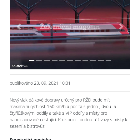
Previous
Next
publikováno 23. 09. 2021 10:01
Nový vlak dálkové dopravy určený pro RŽD bude mít
maximální rychlost 160 km/h a počítá s jedno-, dvou- a
čtyřlůžkovými oddíly a také s VIP oddíly a místy pro
handicapované cestující. K dispozici budou též vozy s místy k
sezení a bistrovůz.
Související novinky