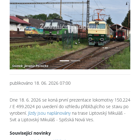
Previous
Next
publikováno 18. 06. 2026 07:00
Dne 18. 6. 2026 se koná první prezentace lokomotivy 150.224
/ E 499.2024 po uvedení do vzhledu přibližujícího se stavu po
vyrobení.
Jízdy jsou naplánovány
na trase Liptovský Mikuláš -
Svit a Liptovský Mikuláš - Spišská Nová Ves.
Související novinky