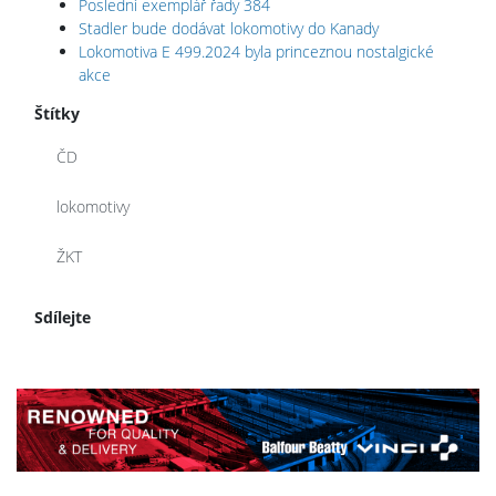
Poslední exemplář řady 384
Stadler bude dodávat lokomotivy do Kanady
Lokomotiva E 499.2024 byla princeznou nostalgické
akce
Štítky
ČD
lokomotivy
ŽKT
Sdílejte