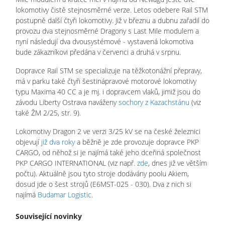
lokomotivy čistě stejnosměrné verze. Letos odebere Rail STM
postupně další čtyři lokomotivy. Již v březnu a dubnu zařadil do
provozu dva stejnosměrné Dragony s Last Mile modulem a
nyní následují dva dvousystémové - vystavená lokomotiva
bude zákazníkovi předána v červenci a druhá v srpnu.
Dopravce Rail STM se specializuje na těžkotonážní přepravy,
má v parku také čtyři šestinápravové motorové lokomotivy
typu Maxima 40 CC a je mj. i dopravcem vlaků, jimiž jsou do
závodu Liberty Ostrava naváženy
sochory z Kazachstánu
(viz
také ŽM 2/25, str. 9).
Lokomotivy Dragon 2 ve verzi 3/25 kV se na české železnici
objevují
již dva roky
a běžně je zde provozuje dopravce PKP
CARGO, od něhož si je najímá také jeho dceřiná společnost
PKP CARGO INTERNATIONAL (viz např.
zde
, dnes již ve větším
počtu). Aktuálně jsou tyto stroje dodávány poolu Akiem,
dosud jde o šest strojů (E6MST-025 - 030). Dva z nich si
najímá
Budamar Logistic
.
Související novinky