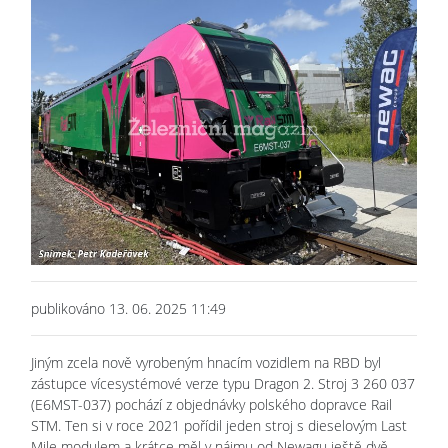
publikováno 13. 06. 2025 11:49
Jiným zcela nově vyrobeným hnacím vozidlem na RBD byl
zástupce vícesystémové verze typu Dragon 2. Stroj 3 260 037
(E6MST-037) pochází z objednávky polského dopravce Rail
STM. Ten si v roce 2021 pořídil jeden stroj s dieselovým Last
Mile modulem a krátce měl v nájmu od Newagu ještě dvě