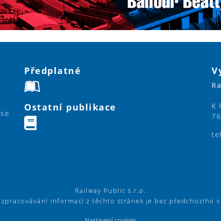
Předplatné
V
Ra
Ostatní publikace
K 
ase
76
te
y
Railway Public s.r.o.
í zpracovávání informací z těchto stránek je bez předchozího 
Nastavení cookies