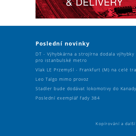
Poslední novinky
DT - Výhybkárna a strojírna dodala výhybky
pro istanbulské metro
Vlak LE Przemyśl - Frankfurt (M) na celé tr
Leo Talgo mimo provoz
Stadler bude dodávat lokomotivy do Kanad
Poslední exemplář řady 384
Kopírování a dalš