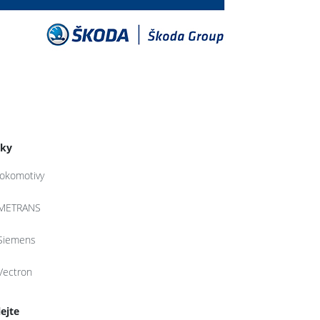
tky
lokomotivy
METRANS
Siemens
Vectron
lejte