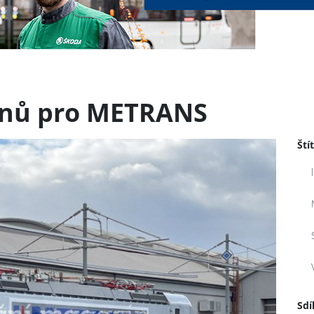
ronů pro METRANS
Ští
Sdí