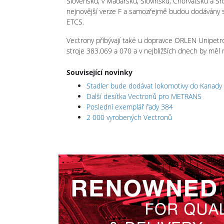
Slovensku, v Maďarsku, Slovinsku, Chorvatsku a 
nejnovější verze F a samozřejmě budou dodávány
ETCS.
Vectrony přibývají také u dopravce ORLEN Unipetr
stroje 383.069 a 070 a v nejbližších dnech by měl 
Související novinky
Stadler bude dodávat lokomotivy do Kanady
Další desítka Vectronů pro METRANS
Poslední exemplář řady 384
2 000 vyrobených Vectronů