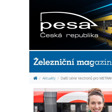
Aktuality
Další série Vectronů pro METRA