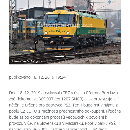
Previous
Next
publikováno 18. 12. 2019 19:24
Dne 18. 12. 2019 absolvovala TBZ v úseku Přerov - Břeclav a
zpět lokomotiva 365.007 (ex 1207 SNCB) a jak prozrazuje její
nátěr, je určena pro dopravce PSŽ. Ten ji bude mít v nájmu z
poolu CZ LOKO s možností přednostního odkoupení. Předána
bude až po dokončení procesů vedoucích k povolení k
provozu v ČR, na Slovensku a v Maďarsku. Poté v parku PSŽ
nahradí stroj 365.005, vlastněný společností UniCredit