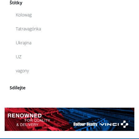
Štítky
Kolowag
Tatravagónka
Ukrajina
UZ
vagony
Sdílejte