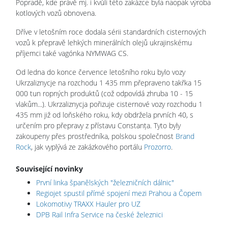
Popradě, kde právě mj. i kvůli této zakázce byla naopak výroba
kotlových vozů obnovena.
Dříve v letošním roce dodala sérii standardních cisternových
vozů k přepravě lehkých minerálních olejů ukrajinskému
příjemci také vagónka NYMWAG CS.
Od ledna do konce července letošního roku bylo vozy
Ukrzaliznycje na rozchodu 1 435 mm přepraveno takřka 15
000 tun ropných produktů (což odpovídá zhruba 10 - 15
vlakům...). Ukrzaliznycja pořizuje cisternové vozy rozchodu 1
435 mm již od loňského roku, kdy obdržela prvních 40, s
určením pro přepravy z přístavu Constanța. Tyto byly
zakoupeny přes prostředníka, polskou společnost
Brand
Rock
, jak vyplývá ze zakázkového portálu
Prozorro
.
Související novinky
První linka španělských "železničních dálnic"
Regiojet spustil přímé spojení mezi Prahou a Čopem
Lokomotivy TRAXX Hauler pro UZ
DPB Rail Infra Service na české železnici