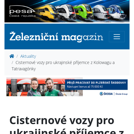
Aktuality
Cisternové vozy pro ukrajinské příjemce z Kolowagu a
Tatravagónky
Cisternové vozy pro
ukrajinské příjemce z