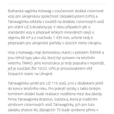
Bulharská vagónka Kolowag v současnosti dodává cisternové
vozy pro ukrajinskou společnost Ukrpaletsystem (UPG) a
Tatravagónka zvítězila v soutěži na dodávky cisternových vozů
pro státní UZ (Ukrzaliznycja). V obou případech jde o
standardní vozy k přepravě lehkých minerálních olejů o
objemu 88 m³ a o rozchodu 1 435 mm, určené tedy k
přepravám pro ukrajinské potřeby v úsecích mimo Ukrajinu.
Vozy z Kolowagu mají domovskou stanici v polském Štětíně a
jsou téhož typu jako vůz, který byl vystaven na letošním
veletrhu TRAKO. Jeho konstrukce je tedy popsána v reportáži,
jež je součástí ŽM 10/23. UPG je provozovatelem sítě
čerpacích stanic na Ukrajině.
Tatravagónka vyrobí pro UZ 115 vozů, a to s dodávkami ještě
do konce letošního roku. Pro pokrytí výroby s takto brzkým
termínem dodání bude realizace rozdělena mezi dva závody.
Firma Tatravagonka Bratstvo, Subotica, která je tradičním
výrobcem cisternových vozů Tatravagónky, jich pro tuto
zakázku zhotoví 40, zbývajících 75 bude vyrobeno přímo v