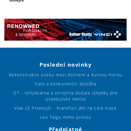
Poslední novinky
Rekonstrukce úseku mezi Kolínem a Kutnou Horou
Italo a konkurenční doložka
DT - Výhybkárna a strojírna dodala výhybky pro
istanbulské metro
Vlak LE Przemyśl - Frankfurt (M) na celé trase
Leo Talgo mimo provoz
Předplatné