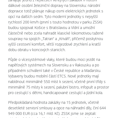
dálkové osobní železniční dopravy na Slovensku: národní
dopravce totiž plánuje nákup osmi elektrických jednotek s
opcí na dalších sedm. Tyto moderní jednotky s nejvyšší
rychlostí 200 km/h (první s touto hodnotou v parku ZSSK)
budou spojovat Košice s Bratislavou a Vídní a umožní
částečně nebo zcela nahradit klasické lokomotivou tažené
soupravy na spojích „Tatran“ a „Kriváň“, přičemž poskytnou
vyšší cestovní komfort, větší rozjezdové zrychlení a kratší
dobu obratu v koncových stanicích.
Půjde o vícesystémové vlaky, které budou moci jezdit na
napěťových systémech na Slovensku a v Rakousku a po
případném schválení také v České republice a Maďarsku.
Vybaveny budou mobilní částí ETCS. Nové jednotky mají
nabídnout minimálně 550 míst k sezení, včetně první třídy s
minimálně 75 místy k sezení, palubní bistro, infopult a prostor
pro cestující s dětmi, handicapované cestující a jízdní kola.
Předpokládaná hodnota zakázky na 15 jednotek, včetně
desetileté servisní smlouvy a opce na náhradní díly, činí 644
949 000 EUR (cca 16,1 mld. Kč). ZSSK jsme se zeptali: