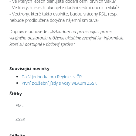
- Ve kterých letech plánujete dodání osmi prvních vlaků?
- Ve kterých letech plánujete dodání sedmi opčních vlaků?
- Vectrony, které takto uvolníte, budou vráceny RSL, resp.
nebude prodloužena dotyčná nájemní smlouva?
Dopravce odpověděl:
„Vzhľadom na prebiehajúci proces
verejného obstarania môžeme aktuálne zverejniť len informácie,
ktoré sú dostupné v tlačovej správe.“
Související novinky
Další jednotka pro RegioJet v ČR
První zkušební jízdy s vozy WLABm ZSSK
Štítky
EMU
ZSSK
Sdílejte