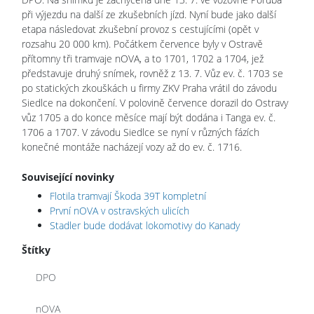
při výjezdu na další ze zkušebních jízd. Nyní bude jako další
etapa následovat zkušební provoz s cestujícími (opět v
rozsahu 20 000 km). Počátkem července byly v Ostravě
přítomny tři tramvaje nOVA, a to 1701, 1702 a 1704, jež
představuje druhý snímek, rovněž z 13. 7. Vůz ev. č. 1703 se
po statických zkouškách u firmy ZKV Praha vrátil do závodu
Siedlce na dokončení. V polovině července dorazil do Ostravy
vůz 1705 a do konce měsíce mají být dodána i Tanga ev. č.
1706 a 1707. V závodu Siedlce se nyní v různých fázích
konečné montáže nacházejí vozy až do ev. č. 1716.
Související novinky
Flotila tramvají Škoda 39T kompletní
První nOVA v ostravských ulicích
Stadler bude dodávat lokomotivy do Kanady
Štítky
DPO
nOVA