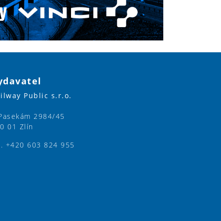
ydavatel
ilway Public s.r.o.
Pasekám 2984/45
0 01 Zlín
l. +420 603 824 955