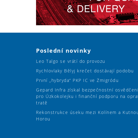
Poslední novinky
Leo Talgo se vrátí do provozu
Rychlovlaky Bělyj krečet dostávají podobu
První „hybryda“ PKP IC ve Żmigródu
Gepard Infra získal bezpečnostní osvědčen
pro Úzkokolejku i finanční podporu na opra
tratě
Rekonstrukce úseku mezi Kolínem a Kutno
Horou