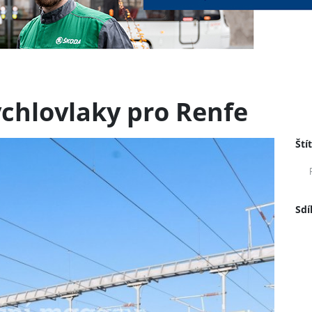
ychlovlaky pro Renfe
Ští
Sdí