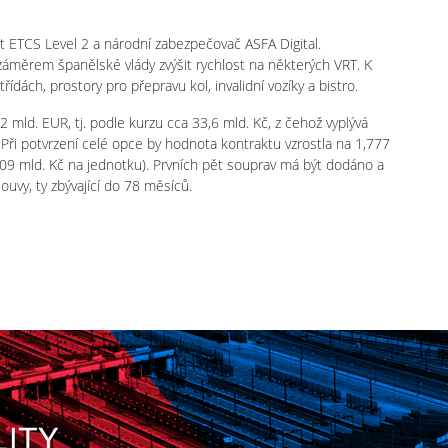
 ETCS Level 2 a národní zabezpečovač ASFA Digital.
záměrem španělské vlády zvýšit rychlost na některých VRT. K
ídách, prostory pro přepravu kol, invalidní vozíky a bistro.
mld. EUR, tj. podle kurzu cca 33,6 mld. Kč, z čehož vyplývá
Při potvrzení celé opce by hodnota kontraktu vzrostla na 1,777
,09 mld. Kč na jednotku). Prvních pět souprav má být dodáno a
vy, ty zbývající do 78 měsíců.