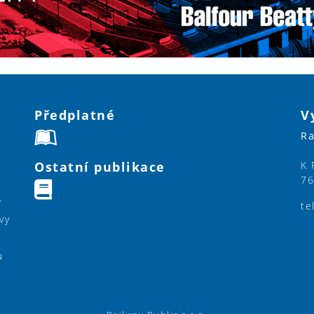
Předplatné
V
Ra
Ostatní publikace
K 
76
í
te
vy
u