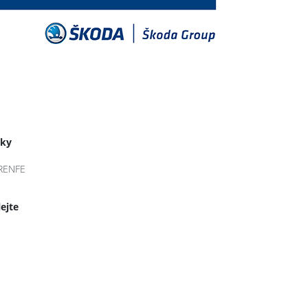
tky
RENFE
lejte