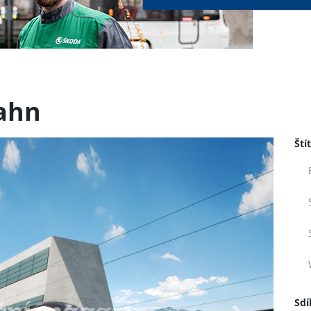
ahn
Ští
Sdí