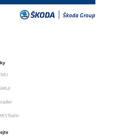
tky
EMU
SMILE
Stadler
WESTbahn
lejte