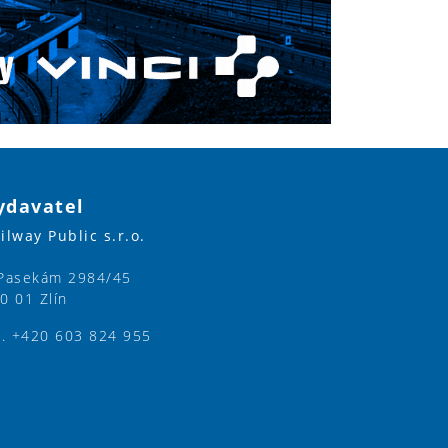
ydavatel
ilway Public s.r.o.
Pasekám 2984/45
0 01 Zlín
l. +420 603 824 955