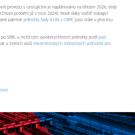
ení provozu s cestujícími je naplánováno na březen 2026, tedy
nosti proběhl již v roce 2024). Nové vlaky rozšíří stávající
vané patrové
jednotky řady 4100 z CRRC
jsou stále v procesu
po SBB, u nichž tyto vysokorychlostní jednotky jezdí
pod
kat u čelních vozů
meziměstských motorových jednotek pro
ovoz