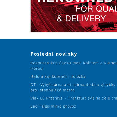
Poslední novinky
Rekonstrukce úseku mezi Kolínem a Kutno
Horou
Italo a konkurenční doložka
DT - Výhybkárna a strojírna dodala výhybky
pro istanbulské metro
Vlak LE Przemyśl - Frankfurt (M) na celé tr
Leo Talgo mimo provoz