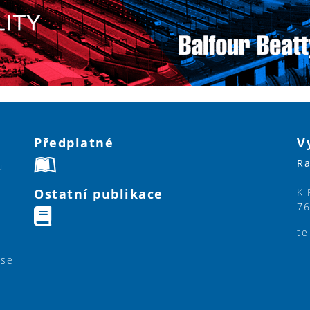
Předplatné
V
Ra
u
Ostatní publikace
K 
76
te
ase