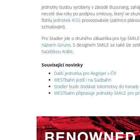
Jednotky budou vyrobeny v závodě Bussnang, zaháj
necelé dva roky po podpisu smlouvy, který ve skuteč
flotilu
jednotek KISS
provozovatele (zatímco pláno
schvalování).
Pro Stadler jde o druhého zákazníka pro typ SMILE 
názvem Giruno
. S designem SMILE se také lze set
Saúdskou Arábii
.
Související novinky
Další jednotka pro RegioJet v ČR
WESTbahn jezdí i na Südbahn
Stadler bude dodávat lokomotivy do Kanady
WESTbahn připravuje jednotky SMILE pro pr