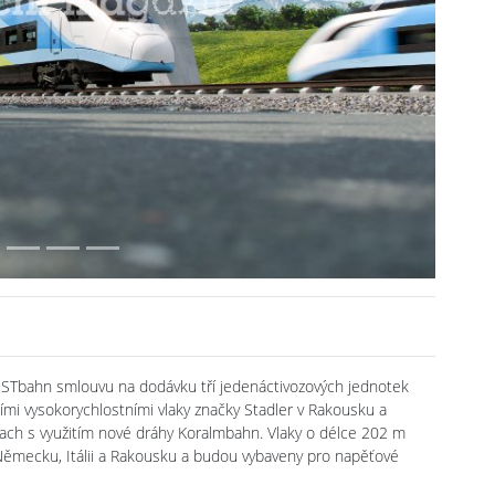
Next
ESTbahn smlouvu na dodávku tří jedenáctivozových jednotek
mi vysokorychlostními vlaky značky Stadler v Rakousku a
illach s využitím nové dráhy Koralmbahn. Vlaky o délce 202 m
 Německu, Itálii a Rakousku a budou vybaveny pro napěťové