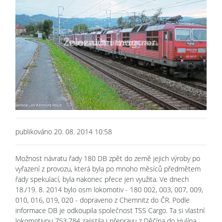
publikováno 20. 08. 2014 10:58
Možnost návratu řady 180 DB zpět do země jejich výroby po
vyřazení z provozu, která byla po mnoho měsíců předmětem
řady spekulací, byla nakonec přece jen využita. Ve dnech
18./19. 8. 2014 bylo osm lokomotiv - 180 002, 003, 007, 009,
010, 016, 019, 020 - dopraveno z Chemnitz do ČR. Podle
informace DB je odkoupila společnost TSS Cargo. Ta si vlastní
lokomotivou 753.784 zajistila i přepravu z Děčína do Hulína,