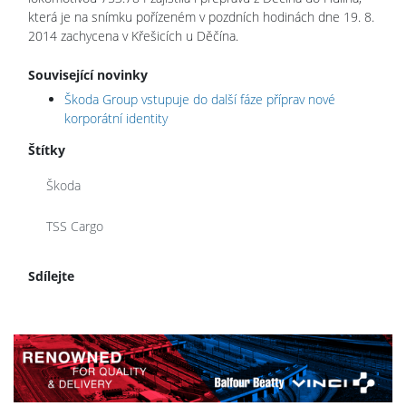
která je na snímku pořízeném v pozdních hodinách dne 19. 8.
2014 zachycena v Křešicích u Děčína.
Související novinky
Škoda Group vstupuje do další fáze příprav nové
korporátní identity
Štítky
Škoda
TSS Cargo
Sdílejte