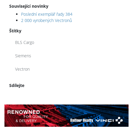
Související novinky
Poslední exemplář řady 384
2 000 vyrobených Vectronů
Štítky
BLS Cargo
Siemens
Vectron
Sdílejte