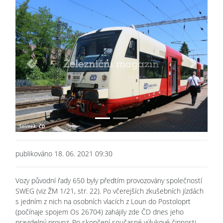
Previous
Next
publikováno 18. 06. 2021 09:30
Vozy původní řady 650 byly předtím provozovány společností
SWEG (viz ŽM 1/21, str. 22). Po včerejších zkušebních jízdách
s jedním z nich na osobních vlacích z Loun do Postoloprt
(počínaje spojem Os 26704) zahájily zde ČD dnes jeho
pravidelný provoz. Po skončení současné výlukové činnosti