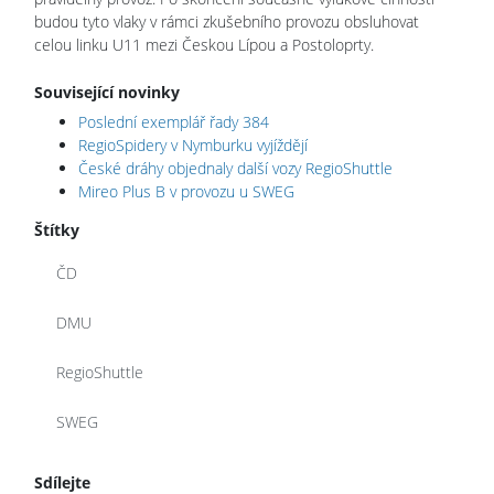
budou tyto vlaky v rámci zkušebního provozu obsluhovat
celou linku U11 mezi Českou Lípou a Postoloprty.
Související novinky
Poslední exemplář řady 384
RegioSpidery v Nymburku vyjíždějí
České dráhy objednaly další vozy RegioShuttle
Mireo Plus B v provozu u SWEG
Štítky
ČD
DMU
RegioShuttle
SWEG
Sdílejte