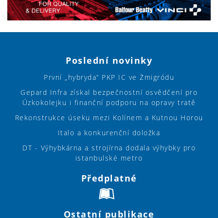
Poslední novinky
První „hybryda“ PKP IC ve Żmigródu
Gepard Infra získal bezpečnostní osvědčení pro
Úzkokolejku i finanční podporu na opravy tratě
Rekonstrukce úseku mezi Kolínem a Kutnou Horou
Italo a konkurenční doložka
DT - Výhybkárna a strojírna dodala výhybky pro
istanbulské metro
Předplatné
Ostatní publikace