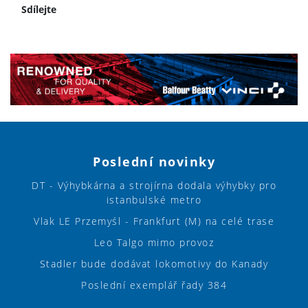
Sdílejte
Poslední novinky
DT - Výhybkárna a strojírna dodala výhybky pro
istanbulské metro
Vlak LE Przemyśl - Frankfurt (M) na celé trase
Leo Talgo mimo provoz
Stadler bude dodávat lokomotivy do Kanady
Poslední exemplář řady 384