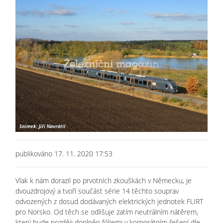
publikováno 17. 11. 2020 17:53
Vlak k nám dorazil po prvotních zkouškách v Německu, je
dvouzdrojový a tvoří součást série 14 těchto souprav
odvozených z dosud dodávaných elektrických jednotek FLIRT
pro Norsko. Od těch se odlišuje zatím neutrálním nátěrem,
který bude později doplněn fóliemi v korporátním řešení dle