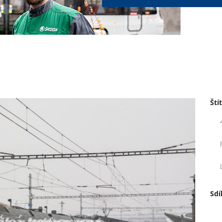
Ští
Sdí