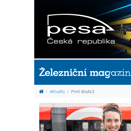
Aktuality
První doubLE