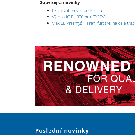
Související novinky
LE zahájil provoz do Polska
Výroba IC FLIRTů pro GYSEV
Vlak LE Przemyśl - Frankfurt (M) na celé tras
Poslední novinky