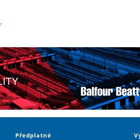
e
Předplatné
V