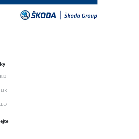
tky
480
FLIRT
LEO
lejte