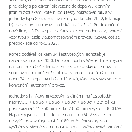
plné délky a po oživení převezena do depa WL k prvním
jízdním zkouškám. Poté budou testy pokračovat tak, aby
jednotky typu X získaly schválení typu do roku 2022, kdy mají
být nasazeny do provozu na linkách U1 až U4. Po dokončení
nové linky U5 Frankhplatz - Karlsplatz zde budou vlaky tvořené
vozy typu X jezdit v automatizovaném provozu (GoA4), což se
předpokládá od roku 2025.
Konec dodávek celkem 34 šestivozových jednotek je
naplánován na rok 2030. Dopravní podnik Wiener Linien vybral
na konci roku 2017 firmu Siemens jako dodavatele nových
souprav metra, přičemž smlouva zahrnuje také údržbu po
dobu 24 let a opci na dalších 11 vlaků, všechny s výbavou pro
konvenční i autonomní provoz.
Jednotky s hliníkovými vozovými skříněmi mají uspořádání
náprav 2’2’ + Bo’Bo’ + Bo’Bo’ + Bo’Bo’ + Bo’Bo’ + 2’2', délku
přes spřáhla 111 250 mm, šířku 2 850 mm a výkon 2 880 kW.
Napájeny jsou z třetí kolejnice napětím 750 V ss a jejich
nejvyšší provozní rychlost činí 80 km/h. Podvozky jsou
vyráběny v závodě Siemens Graz a mají pryžo-kovové primární