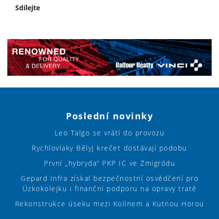
Sdílejte
Poslední novinky
Leo Talgo se vrátí do provozu
Rychlovlaky Bělyj krečet dostávají podobu
První „hybryda“ PKP IC ve Żmigródu
Gepard Infra získal bezpečnostní osvědčení pro
Úzkokolejku i finanční podporu na opravy tratě
Rekonstrukce úseku mezi Kolínem a Kutnou Horou