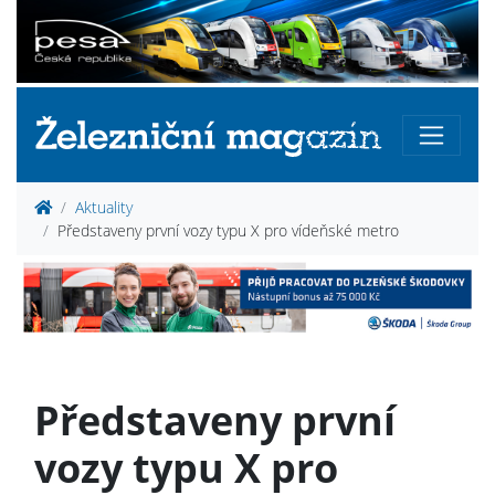
Aktuality
Představeny první vozy typu X pro vídeňské metro
Představeny první
vozy typu X pro