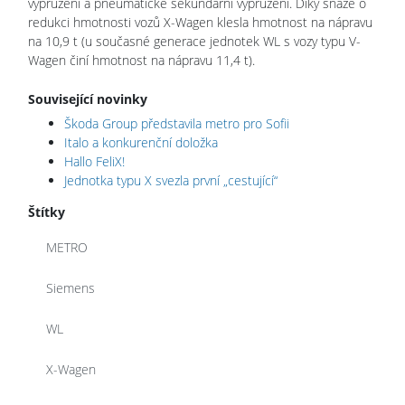
vypružení a pneumatické sekundární vypružení. Díky snaze o
redukci hmotnosti vozů X-Wagen klesla hmotnost na nápravu
na 10,9 t (u současné generace jednotek WL s vozy typu V-
Wagen činí hmotnost na nápravu 11,4 t).
Související novinky
Škoda Group představila metro pro Sofii
Italo a konkurenční doložka
Hallo FeliX!
Jednotka typu X svezla první „cestující“
Štítky
METRO
Siemens
WL
X-Wagen