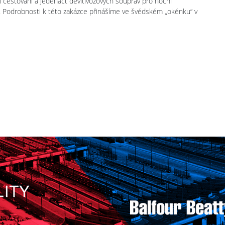
cestování a jedenáct devítivozových souprav pro noční
h. Podrobnosti k této zakázce přinášíme ve švédském „okénku“ v