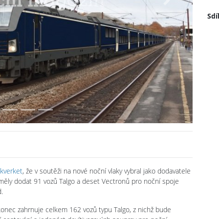
Next
Sdí
ikverket
, že v soutěži na nové noční vlaky vybral jako dodavatele
 měly dodat 91 vozů Talgo a deset Vectronů pro noční spoje
.
konec zahrnuje celkem 162 vozů typu Talgo, z nichž bude