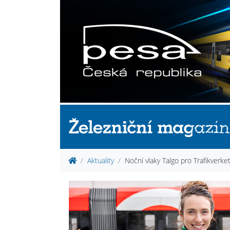
Aktuality
Noční vlaky Talgo pro Trafikverke