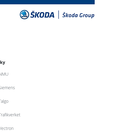
tky
NMU
Siemens
Talgo
Trafikverket
Vectron