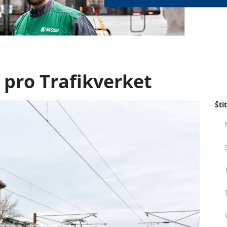
 pro Trafikverket
Ští