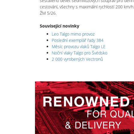
sestaveno devět sedmivozových souprav pro denní 
cestování, všechny s maximální rychlostí 200 km/
ŽM 5/26.
Související novinky
Leo Talgo mimo provoz
Poslední exemplář řady 384
Měsíc provozu vlaků Talgo LE
Noční vlaky Talgo pro Švédsko
2 000 vyrobených Vectronů