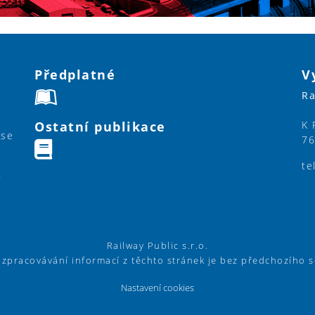
Předplatné
V
Ra
Ostatní publikace
K 
ase
76
te
y
Railway Public s.r.o.
í zpracovávání informací z těchto stránek je bez předchozího 
Nastavení cookies