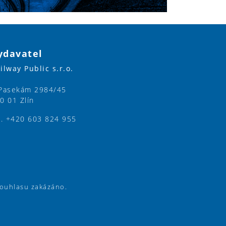
ydavatel
ilway Public s.r.o.
Pasekám 2984/45
0 01 Zlín
l. +420 603 824 955
souhlasu zakázáno.