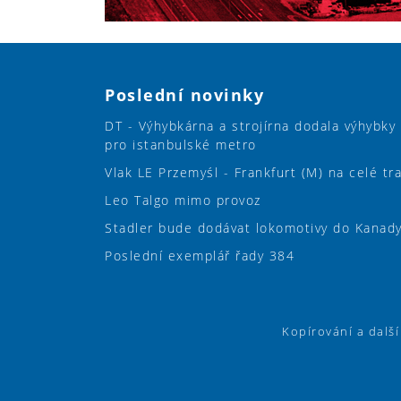
Poslední novinky
DT - Výhybkárna a strojírna dodala výhybky
pro istanbulské metro
Vlak LE Przemyśl - Frankfurt (M) na celé tr
Leo Talgo mimo provoz
Stadler bude dodávat lokomotivy do Kanad
Poslední exemplář řady 384
Kopírování a dalš