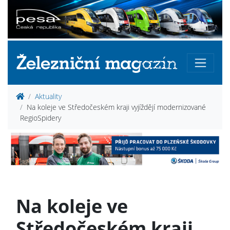
Aktuality
Na koleje ve Středočeském kraji vyjíždějí modernizované
RegioSpidery
Na koleje ve
Středočeském kraji