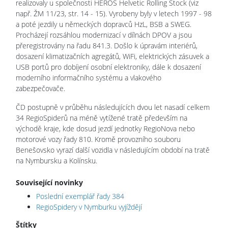
realizovaly u společnosti HEROS Helvetic Rolling Stock (viz
např. ŽM 11/23, str. 14 - 15). Vyrobeny byly v letech 1997 - 98
a poté jezdily u německých dopravců HzL, BSB a SWEG.
Procházejí rozsáhlou modernizací v dílnách DPOV a jsou
přeregistrovány na řadu 841.3. Došlo k úpravám interiérů,
dosazení klimatizačních agregátů, WiFi, elektrických zásuvek a
USB portů pro dobíjení osobní elektroniky, dále k dosazení
moderního informačního systému a vlakového
zabezpečovače.
ČD postupně v průběhu následujících dvou let nasadí celkem
34 RegioSpiderů na méně vytížené tratě především na
východě kraje, kde dosud jezdí jednotky RegioNova nebo
motorové vozy řady 810. Kromě provozního souboru
Benešovsko vyrazí další vozidla v následujícím období na tratě
na Nymbursku a Kolínsku.
Související novinky
Poslední exemplář řady 384
RegioSpidery v Nymburku vyjíždějí
Štítky