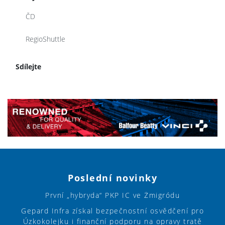
ČD
RegioShuttle
Sdílejte
Poslední novinky
První „hybryda“ PKP IC ve Żmigródu
Gepard Infra získal bezpečnostní osvědčení pro
Úzkokolejku i finanční podporu na opravy tratě