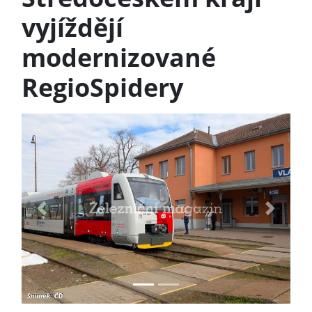
vyjíždějí
modernizované
RegioSpidery
Previous
Next