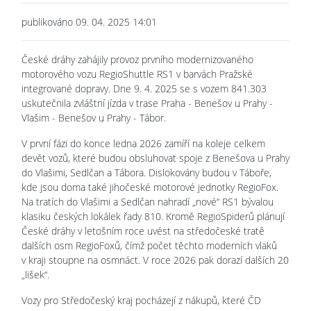
publikováno 09. 04. 2025 14:01
České dráhy zahájily provoz prvního modernizovaného
motorového vozu RegioShuttle RS1 v barvách Pražské
integrované dopravy. Dne 9. 4. 2025 se s vozem 841.303
uskutečnila zvláštní jízda v trase Praha - Benešov u Prahy -
Vlašim - Benešov u Prahy - Tábor.
V první fázi do konce ledna 2026 zamíří na koleje celkem
devět vozů, které budou obsluhovat spoje z Benešova u Prahy
do Vlašimi, Sedlčan a Tábora. Dislokovány budou v Táboře,
kde jsou doma také jihočeské motorové jednotky RegioFox.
Na tratích do Vlašimi a Sedlčan nahradí „nové“ RS1 bývalou
klasiku českých lokálek řady 810. Kromě RegioSpiderů plánují
České dráhy v letošním roce uvést na středočeské tratě
dalších osm RegioFoxů, čímž počet těchto moderních vlaků
v kraji stoupne na osmnáct. V roce 2026 pak dorazí dalších 20
„lišek“.
Vozy pro Středočeský kraj pocházejí z nákupů, které ČD