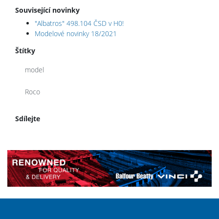
Související novinky
"Albatros" 498.104 ČSD v H0!
Modelové novinky 18/2021
Štítky
model
Roco
Sdílejte