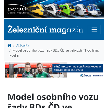
Aktuality
Model osobního vozu řady BDs ČD ve velikosti TT od firmy
Kuehn
Model osobního vozu
řady BDs ČD ve