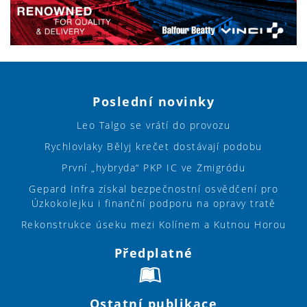
Poslední novinky
Leo Talgo se vrátí do provozu
Rychlovlaky Bělyj krečet dostávají podobu
První „hybryda“ PKP IC ve Żmigródu
Gepard Infra získal bezpečnostní osvědčení pro
Úzkokolejku i finanční podporu na opravy tratě
Rekonstrukce úseku mezi Kolínem a Kutnou Horou
Předplatné
Ostatní publikace