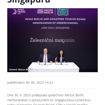
publikováno 30. 06. 2025 14:22
Dne 30. 6. 2025 podepsala společnost Messe Berlin
memorandum o porozumění se Singapurskou turistickou
radou (Singapore Tourism Board, STB) o konání prvního