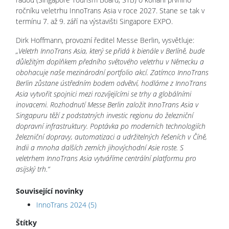
ročníku veletrhu InnoTrans Asia v roce 2027. Stane se tak v
termínu 7. až 9. září na výstavišti Singapore EXPO.
Dirk Hoffmann, provozní ředitel Messe Berlin, vysvětluje:
„Veletrh InnoTrans Asia, který se přidá k bienále v Berlíně, bude
důležitým doplňkem předního světového veletrhu v Německu a
obohacuje naše mezinárodní portfolio akcí. Zatímco InnoTrans
Berlin zůstane ústředním bodem odvětví, hodláme z InnoTrans
Asia vytvořit spojnici mezi rozvíjejícími se trhy a globálními
inovacemi. Rozhodnutí Messe Berlin založit InnoTrans Asia v
Singapuru těží z podstatných investic regionu do železniční
dopravní infrastruktury. Poptávka po moderních technologiích
železniční dopravy, automatizaci a udržitelných řešeních v Číně,
Indii a mnoha dalších zemích jihovýchodní Asie roste. S
veletrhem InnoTrans Asia vytváříme centrální platformu pro
asijský trh.“
Související novinky
InnoTrans 2024 (5)
Štítky