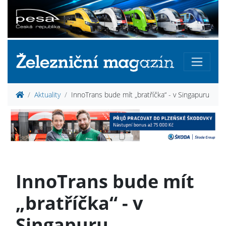
Aktuality
InnoTrans bude mít „bratříčka“ - v Singapuru
InnoTrans bude mít
„bratříčka“ - v
Singapuru