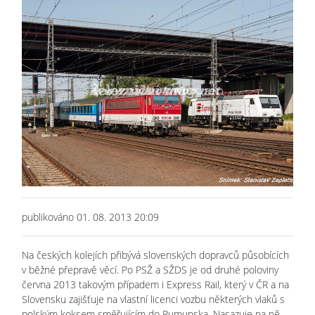
publikováno 01. 08. 2013 20:09
Na českých kolejích přibývá slovenských dopravců působících
v běžné přepravě věcí. Po PSŽ a SŽDS je od druhé poloviny
června 2013 takovým případem i Express Rail, který v ČR a na
Slovensku zajišťuje na vlastní licenci vozbu některých vlaků s
polským koksem směřujícím do Rumunska. Nasazuje na ně