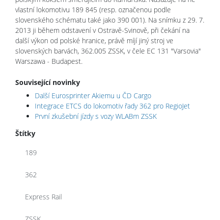
vlastní lokomotivu 189 845 (resp. označenou podle
slovenského schématu také jako 390 001). Na snímku z 29. 7.
2013 ji během odstavení v Ostravě-Svinově, při čekání na
další výkon od polské hranice, právě míjí jiný stroj ve
slovenských barvách, 362.005 ZSSK, v čele EC 131 "Varsovia"
Warszawa - Budapest.
Související novinky
Další Eurosprinter Akiemu u ČD Cargo
Integrace ETCS do lokomotiv řady 362 pro RegioJet
První zkušební jízdy s vozy WLABm ZSSK
Štítky
189
362
Express Rail
ZSSK