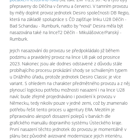
přepraveny do Děčína v červnu a červenci. V tamním provozu
by měly doplnit provoz jednotek Desiro společnosti DB Regio,
která na základě spolupráce s ČD zajišťuje linku U28 Děčín -
Bad Schandau - Rumburk, nadto by "nová" Desira měla být
nasazována také na linceT2 Děčín - Mikulášovice/Panský -
Rumburk.
Jejich nasazování do provozu se předpokládalo již během
podzimu a pravidelný provoz na lince U8 pak od prosince
2023. Nakonec jsou ale dodnes odstavené z důvodu stále
probíhajícího procesu prokázání shody se schváleným typem
u Drážního úřadu, protože jednotek Desiro Classic je více
variant. S ohledem na charakter předmětného provozu a z něj
plynoucí logickou potřebu možnosti nasazení i na lince U28
navíc bude zřejmě projednáváno i povolení k provozu v
Německu, tedy nikoliv pouze v jedné zemi, což by znamenalo
potřebu řešit tento proces u agentury ERA. Mezitím je
připravováno alespoň dosazení polepů v barvách dle
grafického manuálu dopravního systému Ústeckého kraje.
První nasazení těchto jednotek do provozu je momentálně v
plánu bez původně avizované modernizace jejich interiéru.