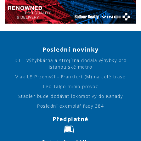
Poslední novinky
DT - Výhybkárna a strojírna dodala výhybky pro
istanbulské metro
Vlak LE Przemyśl - Frankfurt (M) na celé trase
Leo Talgo mimo provoz
Stadler bude dodávat lokomotivy do Kanady
Poslední exemplář řady 384
Předplatné