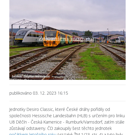
publikováno 03. 12. 2023 16:15
Jednotky Desiro Classic, které České dráhy pořídily od
společnosti Hessische Landesbahn (HLB) s určením pro linku
U8 Děčín - Česká Kamenice - Rumburk/Varnsdorf, zatím stále
zůstávají odstaveny. ČD zakoupily šest těchto jednotek
počátkem letošního roku
(viz také ŽM 1/23, str. 4) a tyto byly