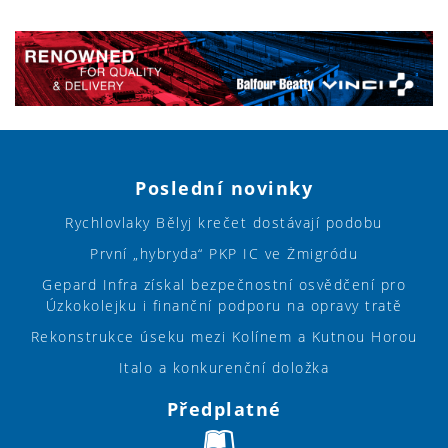
Poslední novinky
Rychlovlaky Bělyj krečet dostávají podobu
První „hybryda“ PKP IC ve Żmigródu
Gepard Infra získal bezpečnostní osvědčení pro
Úzkokolejku i finanční podporu na opravy tratě
Rekonstrukce úseku mezi Kolínem a Kutnou Horou
Italo a konkurenční doložka
Předplatné